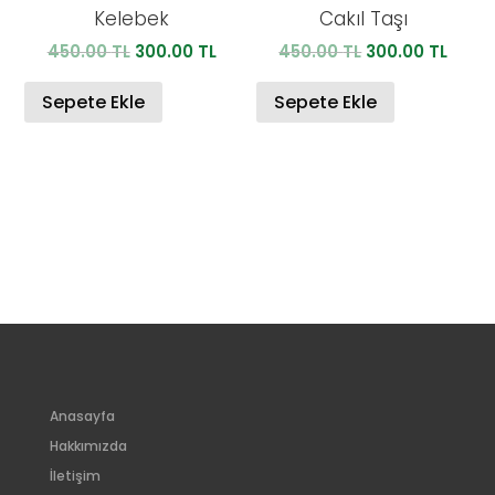
Kelebek
Cakıl Taşı
Orijinal
Şu
Orijinal
Şu
450.00
TL
300.00
TL
450.00
TL
300.00
TL
fiyat:
andaki
fiyat:
anda
450.00 TL.
fiyat:
450.00 TL.
fiyat:
Sepete Ekle
Sepete Ekle
300.00 TL.
300.0
Anasayfa
Hakkımızda
İletişim