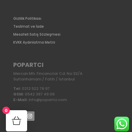
Gizlilik Politikası
Teslimat ve İade
Mesafeli Satış Sözleşmesi
KVKK Aydınlatma Metni
POPARTCI
Mercan Mh. Fincancılar Cd. No:32/A
Sultanhamam / Fatih / İstanbul
Tel:
0212 522 76 97
GSM:
0542 397 49 08
E-Mail:
info@popartci.com
0
No products in the cart.