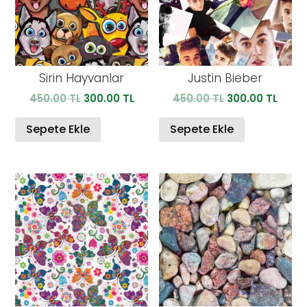
Sirin Hayvanlar
Justin Bieber
Orijinal
Şu
Orijinal
Şu
450.00
TL
300.00
TL
450.00
TL
300.00
TL
fiyat:
andaki
fiyat:
anda
450.00 TL.
fiyat:
450.00 TL.
fiyat:
Sepete Ekle
Sepete Ekle
300.00 TL.
300.0