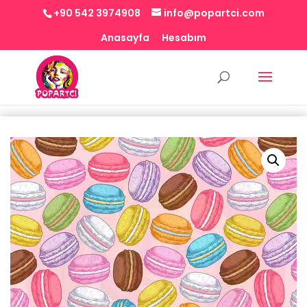
+90 542 3974908
info@popartci.com
Anasayfa
Hesabım