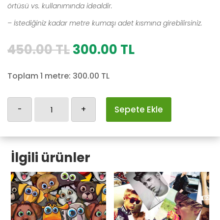
örtüsü vs. kullanımında idealdir.
– İstediğiniz kadar metre kumaşı adet kısmına girebilirsiniz.
Orijinal
Şu
450.00
TL
300.00
TL
fiyat:
andaki
450.00 TL.
fiyat:
Toplam 1 metre:
300.00
TL
300.00 TL.
Makaron-
-
+
Sepete Ekle
2
adet
İlgili ürünler