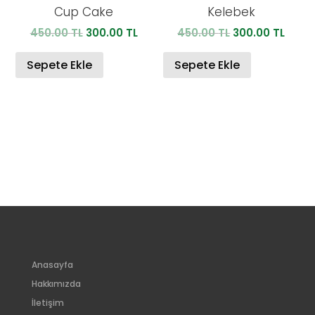
Cup Cake
Kelebek
Orijinal
Şu
Orijinal
Şu
450.00
TL
300.00
TL
450.00
TL
300.00
TL
fiyat:
andaki
fiyat:
anda
450.00 TL.
fiyat:
450.00 TL.
fiyat:
Sepete Ekle
Sepete Ekle
300.00 TL.
300.0
Anasayfa
Hakkımızda
İletişim