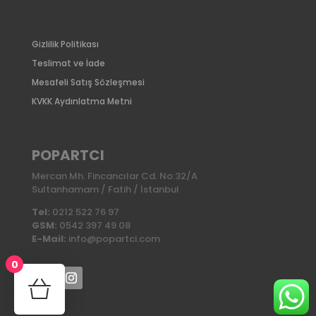
Gizlilik Politikası
Teslimat ve İade
Mesafeli Satış Sözleşmesi
KVKK Aydınlatma Metni
POPARTCI
Mercan Mh. Fincancılar Cd. No:32/A
Sultanhamam / Fatih / İstanbul
Tel:
0212 522 76 97
GSM:
0542 397 49 08
E-Mail:
info@popartci.com
0
No products in the cart.