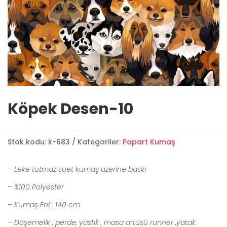
Köpek Desen-10
Stok kodu:
k-683
Kategoriler:
Popart Kumaş
– Leke tutmaz süet kumaş üzerine baskı
– %100 Polyester
– Kumaş Eni : 140 cm
– Döşemelik , perde, yastık , masa örtüsü runner ,yatak