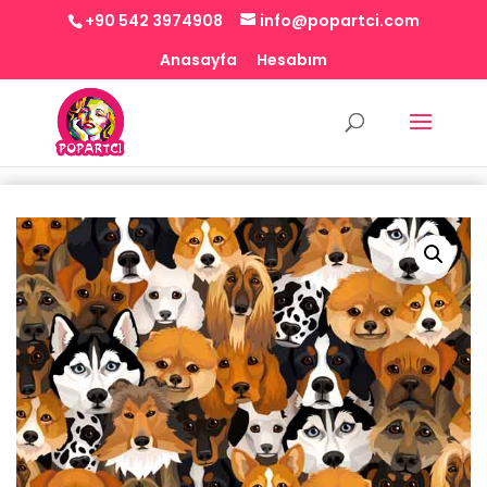
+90 542 3974908
info@popartci.com
Anasayfa
Hesabım