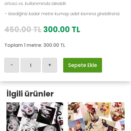
örtüsü vs. kullanımında idealdir.
– İstediğiniz kadar metre kumaşı adet kısmına girebilirsiniz.
Orijinal
Şu
450.00
TL
300.00
TL
fiyat:
andaki
450.00 TL.
fiyat:
Toplam 1 metre:
300.00
TL
300.00 TL.
Köpek
-
+
Sepete Ekle
Desen-
10
adet
İlgili ürünler