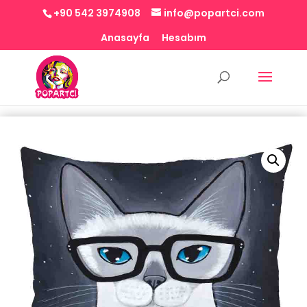
+90 542 3974908
info@popartci.com
Anasayfa
Hesabım