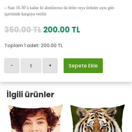
– Saat 16.30’a kadar ki alımlarınız da ürün veya ürünler aynı gün
içerisinde kargoya verilir.
Orijinal
Şu
350.00
TL
200.00
TL
fiyat:
andaki
350.00 TL.
fiyat:
Toplam 1 adet:
200.00
TL
200.00 TL.
Kedili
-
+
Sepete Ekle
Yastık
Kılıfı-84
adet
İlgili ürünler