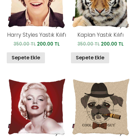
Harry Styles Yastık Kılıfı
Kaplan Yastık Kılıfı
Orijinal
Şu
Orijinal
Şu
350.00
TL
200.00
TL
350.00
TL
200.00
TL
fiyat:
andaki
fiyat:
anda
350.00 TL.
fiyat:
350.00 TL.
fiyat:
Sepete Ekle
Sepete Ekle
200.00 TL.
200.0