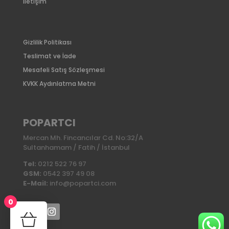
İletişim
Gizlilik Politikası
Teslimat ve İade
Mesafeli Satış Sözleşmesi
KVKK Aydınlatma Metni
POPARTCI
Mercan Mh. Fincancılar Cd. No:32/A
Sultanhamam / Fatih / İstanbul
Tel:
0212 522 76 97
GSM:
0542 397 49 08
E-Mail:
info@popartci.com
0