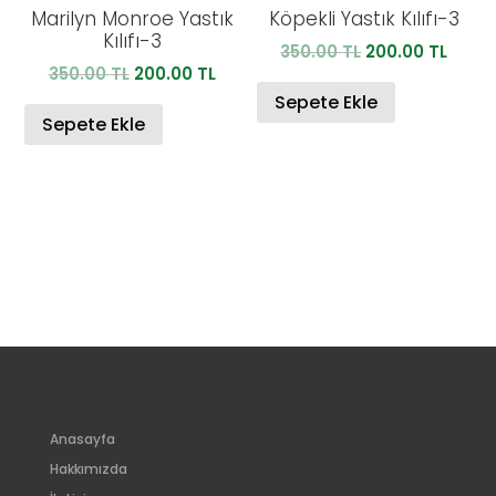
Marilyn Monroe Yastık
Köpekli Yastık Kılıfı-3
Kılıfı-3
Orijinal
Şu
350.00
TL
200.00
TL
Orijinal
Şu
350.00
TL
200.00
TL
fiyat:
anda
fiyat:
andaki
350.00 TL.
fiyat:
Sepete Ekle
350.00 TL.
fiyat:
Sepete Ekle
200.0
200.00 TL.
Anasayfa
Hakkımızda