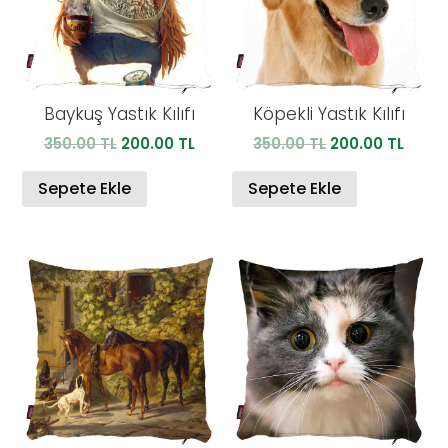
Baykuş Yastık Kılıfı
Köpekli Yastık Kılıfı
Orijinal
Şu
Orijinal
Şu
350.00
TL
200.00
TL
350.00
TL
200.00
TL
fiyat:
andaki
fiyat:
anda
350.00 TL.
fiyat:
350.00 TL.
fiyat:
Sepete Ekle
Sepete Ekle
200.00 TL.
200.0