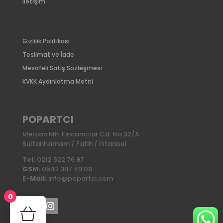
İletişim
Gizlilik Politikası
Teslimat ve İade
Mesafeli Satış Sözleşmesi
KVKK Aydınlatma Metni
POPARTCI
Mercan Mh. Fincancılar Cd. No:32/A
Sultanhamam / Fatih / İstanbul
Tel:
0212 522 76 97
GSM:
0542 397 49 08
E-Mail:
info@popartci.com
0