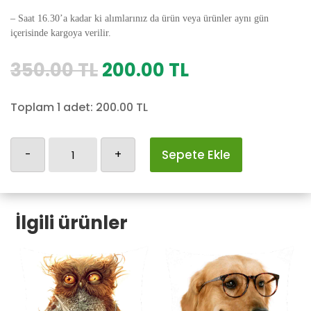
– Saat 16.30’a kadar ki alımlarınız da ürün veya ürünler aynı gün
içerisinde kargoya verilir.
Orijinal
Şu
350.00
TL
200.00
TL
fiyat:
andaki
350.00 TL.
fiyat:
Toplam 1 adet:
200.00
TL
200.00 TL.
Kedili
-
+
Sepete Ekle
Yastık
Kılıfı-79
adet
İlgili ürünler