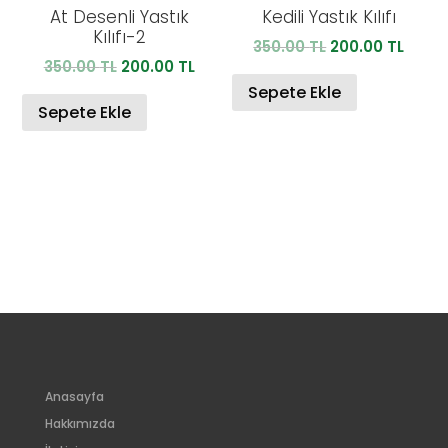
At Desenli Yastık
Kedili Yastık Kılıfı
Kılıfı-2
Orijinal
Şu
350.00
TL
200.00
TL
Orijinal
Şu
350.00
TL
200.00
TL
fiyat:
anda
fiyat:
andaki
350.00 TL.
fiyat:
Sepete Ekle
350.00 TL.
fiyat:
Sepete Ekle
200.0
200.00 TL.
Anasayfa
Hakkımızda