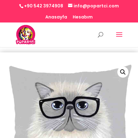
+90 542 3974908
info@popartci.com
Anasayfa
Hesabım