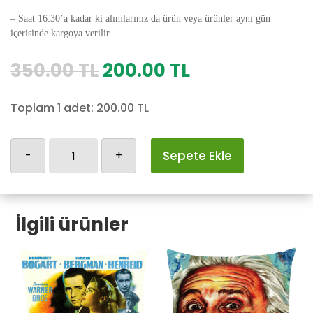
– Saat 16.30’a kadar ki alımlarınız da ürün veya ürünler aynı gün
içerisinde kargoya verilir.
Orijinal
Şu
350.00
TL
200.00
TL
fiyat:
andaki
350.00 TL.
fiyat:
Toplam 1 adet:
200.00
TL
200.00 TL.
Kedili
-
+
Sepete Ekle
Yastık
Kılıfı-44
adet
İlgili ürünler