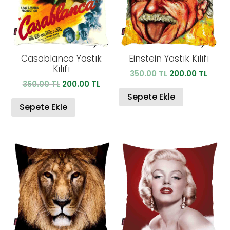
Casablanca Yastık
Einstein Yastık Kılıfı
Kılıfı
Orijinal
Şu
350.00
TL
200.00
TL
Orijinal
Şu
350.00
TL
200.00
TL
fiyat:
anda
fiyat:
andaki
350.00 TL.
fiyat:
Sepete Ekle
350.00 TL.
fiyat:
Sepete Ekle
200.0
200.00 TL.