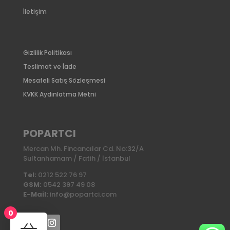
İletişim
Gizlilik Politikası
Teslimat ve İade
Mesafeli Satış Sözleşmesi
KVKK Aydınlatma Metni
POPARTCI
Mercan Mh. Fincancılar Cd. No:32/A
Sultanhamam / Fatih / İstanbul
Tel:
0212 522 76 97
GSM:
0542 397 49 08
E-Mail:
info@popartci.com
0