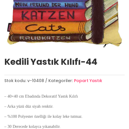
Kedili Yastık Kılıfı-44
Stok kodu:
v-10408
Kategoriler:
Popart Yastık
– 40×40 cm Ebadında Dekoratif Yastık Kılıfı
– Arka yüzü düz siyah renktir.
– %100 Polyester özelliği ile kolay leke tutmaz.
– 30 Derecede kolayca yıkanabilir.