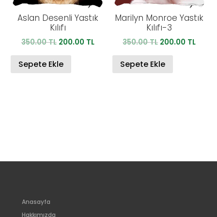
Aslan Desenli Yastık
Marilyn Monroe Yastık
Kılıfı
Kılıfı-3
Orijinal
Şu
Orijinal
Şu
350.00
TL
200.00
TL
350.00
TL
200.00
TL
fiyat:
andaki
fiyat:
anda
350.00 TL.
fiyat:
350.00 TL.
fiyat:
Sepete Ekle
Sepete Ekle
200.00 TL.
200.0
Anasayfa
Hakkımızda