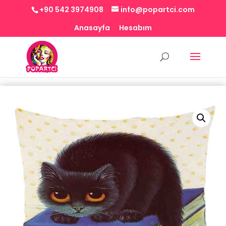
+90 542 3974908
info@popartci.com
Anasayfa
Hesabım