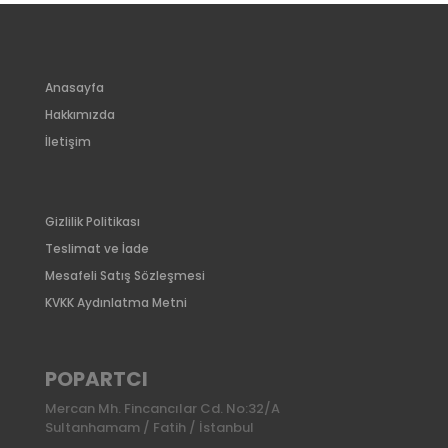
Anasayfa
Hakkımızda
İletişim
Gizlilik Politikası
Teslimat ve İade
Mesafeli Satış Sözleşmesi
KVKK Aydınlatma Metni
POPARTCI
Mercan Mh. Fincancılar Cd. No:32/A
Sultanhamam / Fatih / İstanbul