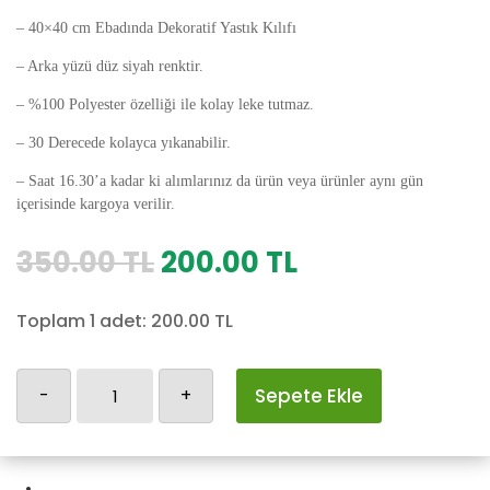
– 40×40 cm Ebadında Dekoratif Yastık Kılıfı
– Arka yüzü düz siyah renktir.
– %100 Polyester özelliği ile kolay leke tutmaz.
– 30 Derecede kolayca yıkanabilir.
– Saat 16.30’a kadar ki alımlarınız da ürün veya ürünler aynı gün
içerisinde kargoya verilir.
Orijinal
Şu
350.00
TL
200.00
TL
fiyat:
andaki
350.00 TL.
fiyat:
Toplam 1 adet:
200.00
TL
200.00 TL.
Kedili
-
+
Sepete Ekle
Yastık
Kılıfı-32
adet