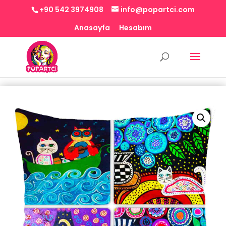
+90 542 3974908
info@popartci.com
Anasayfa
Hesabım