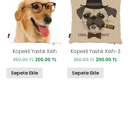
Köpekli Yastık Kılıfı
Köpekli Yastık Kılıfı-3
Orijinal
Şu
Orijinal
Şu
350.00
TL
200.00
TL
350.00
TL
200.00
TL
fiyat:
andaki
fiyat:
anda
350.00 TL.
fiyat:
350.00 TL.
fiyat:
Sepete Ekle
Sepete Ekle
200.00 TL.
200.0