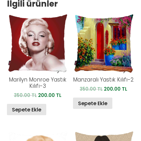
İlgili ürünler
Marilyn Monroe Yastık
Manzaralı Yastık Kılıfı-2
Kılıfı-3
Orijinal
Şu
350.00
TL
200.00
TL
Orijinal
Şu
350.00
TL
200.00
TL
fiyat:
anda
fiyat:
andaki
350.00 TL.
fiyat:
Sepete Ekle
350.00 TL.
fiyat:
Sepete Ekle
200.0
200.00 TL.