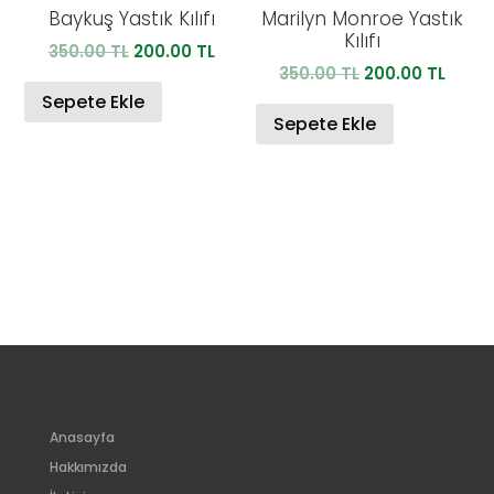
Baykuş Yastık Kılıfı
Marilyn Monroe Yastık
Kılıfı
Orijinal
Şu
350.00
TL
200.00
TL
Orijinal
Şu
350.00
TL
200.00
TL
fiyat:
andaki
fiyat:
anda
350.00 TL.
fiyat:
Sepete Ekle
350.00 TL.
fiyat:
Sepete Ekle
200.00 TL.
200.0
Anasayfa
Hakkımızda