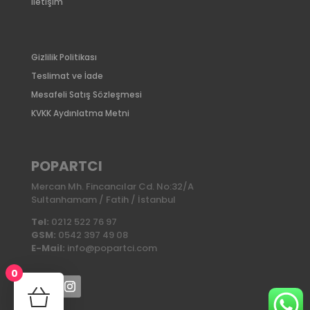
İletişim
Gizlilik Politikası
Teslimat ve İade
Mesafeli Satış Sözleşmesi
KVKK Aydınlatma Metni
POPARTCI
Mercan Mh. Fincancılar Cd. No:32/A
Sultanhamam / Fatih / İstanbul
Tel:
0212 522 76 97
GSM:
0542 397 49 08
E-Mail:
info@popartci.com
0