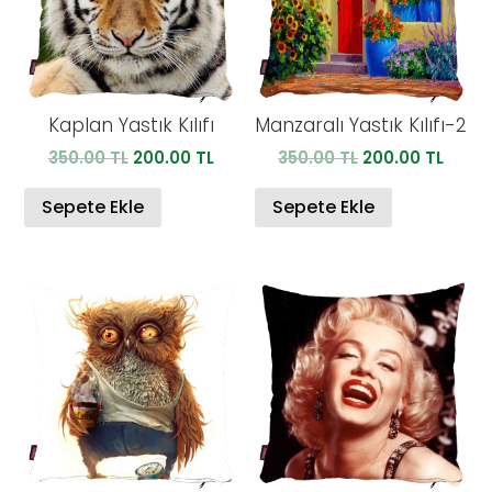
Kaplan Yastık Kılıfı
Manzaralı Yastık Kılıfı-2
Orijinal
Şu
Orijinal
Şu
350.00
TL
200.00
TL
350.00
TL
200.00
TL
fiyat:
andaki
fiyat:
anda
350.00 TL.
fiyat:
350.00 TL.
fiyat:
Sepete Ekle
Sepete Ekle
200.00 TL.
200.0