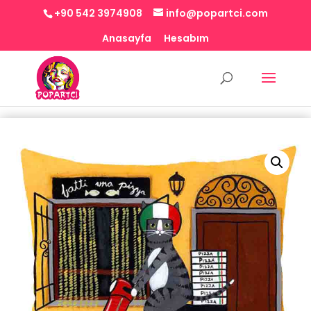
+90 542 3974908
info@popartci.com
Anasayfa
Hesabım