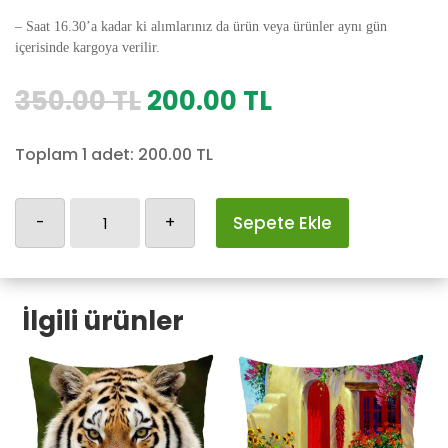
– Saat 16.30’a kadar ki alımlarınız da ürün veya ürünler aynı gün
içerisinde kargoya verilir.
Orijinal
Şu
350.00
TL
200.00
TL
fiyat:
andaki
350.00 TL.
fiyat:
Toplam 1 adet:
200.00
TL
200.00 TL.
Kedili
-
+
Sepete Ekle
Yastık
Kılıfı-120
adet
İlgili ürünler