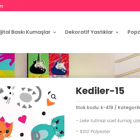
om
ijital Baskı Kumaşlar
Dekoratif Yastıklar
Popa
Kediler-15
Stok kodu:
k-419
Kategoril
– Leke tutmaz süet kumaş üze
– %100 Polyester