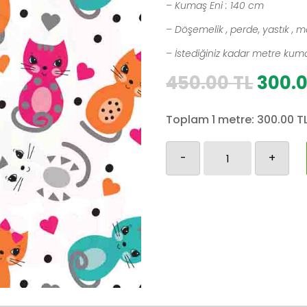
– Kumaş Eni : 140 cm
– Döşemelik , perde, yastık , m
– İstediğiniz kadar metre kumaş
Orijin
450.00
TL
300.
fiyat:
450.0
Toplam 1 metre:
300.00
T
Kediler-
-
+
15
adet