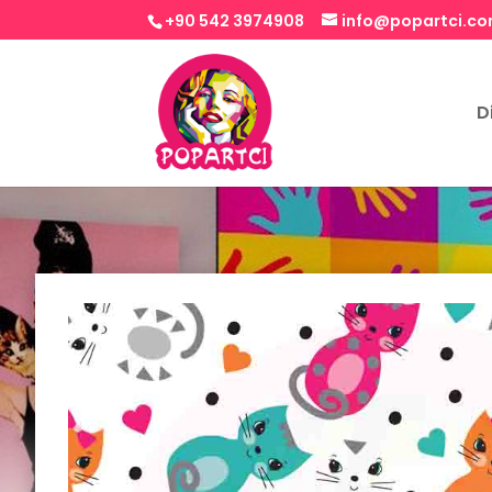
+90 542 3974908
info@popartci.c
D