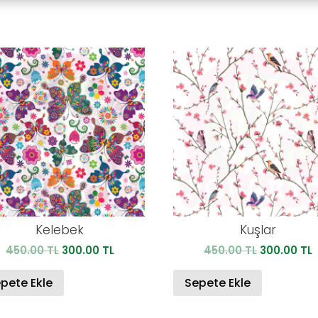
Kelebek
Kuşlar
Orijinal
Şu
Orijinal
450.00
TL
300.00
TL
450.00
TL
300.00
TL
fiyat:
andaki
fiyat:
450.00 TL.
fiyat:
450.00 TL.
f
pete Ekle
Sepete Ekle
300.00 TL.
3