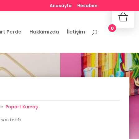
Anasayfa
Hesabım
No produ
0
rt Perde
Hakkımızda
İletişim
er:
Popart Kumaş
rine baskı