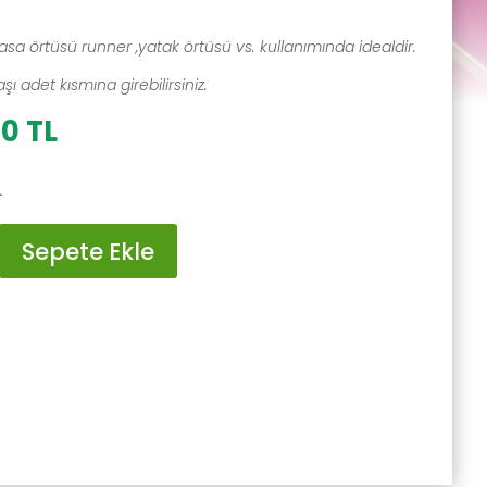
asa örtüsü runner ,yatak örtüsü vs. kullanımında idealdir.
ı adet kısmına girebilirsiniz.
al
Şu
00
TL
andaki
0 TL.
fiyat:
L
300.00 TL.
Sepete Ekle