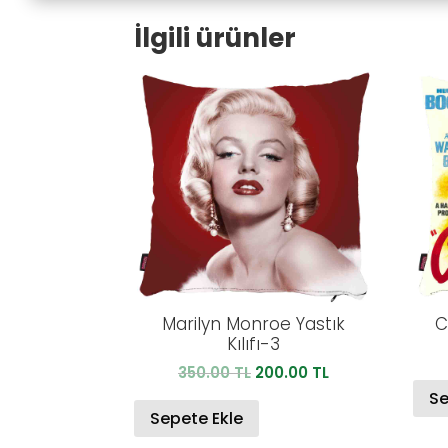
İlgili ürünler
Marilyn Monroe Yastık
C
Kılıfı-3
Orijinal
Şu
350.00
TL
200.00
TL
fiyat:
andaki
Se
350.00 TL.
fiyat:
Sepete Ekle
200.00 TL.