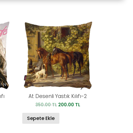
fı
At Desenli Yastık Kılıfı-2
u
Orijinal
Şu
350.00
TL
200.00
TL
ndaki
fiyat:
andaki
iyat:
350.00 TL.
fiyat:
Sepete Ekle
00.00 TL.
200.00 TL.