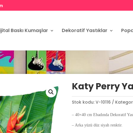
om
ijital Baskı Kumaşlar
Dekoratif Yastıklar
Popa
Katy Perry Yas
Stok kodu:
V-10116
Kategori
– 40×40 cm Ebadında Dekoratif Yast
– Arka yüzü düz siyah renktir.