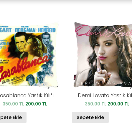
asablanca Yastık Kılıfı
Demi Lovato Yastık Kılı
Orijinal
Şu
Orijinal
Ş
350.00
TL
200.00
TL
350.00
TL
200.00
TL
fiyat:
andaki
fiyat:
a
350.00 TL.
fiyat:
350.00 TL.
f
pete Ekle
Sepete Ekle
200.00 TL.
2