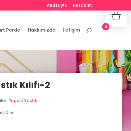
Anasayfa
Hesabım
No produ
0
rt Perde
Hakkımızda
İletişim
tık Kılıfı-2
ler:
Popart Yastık
ık Kılıfı