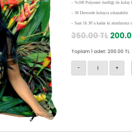
– %100 Polyester özelliği ile kolay 
– 30 Derecede kolayca yıkanabilir.
– Saat 16.30’a kadar ki alımlarınız 
Orijin
350.00
TL
200.
fiyat:
350.0
Toplam 1 adet:
200.00
TL
Katy
-
+
Perry
Yastık
Kılıfı-2
adet