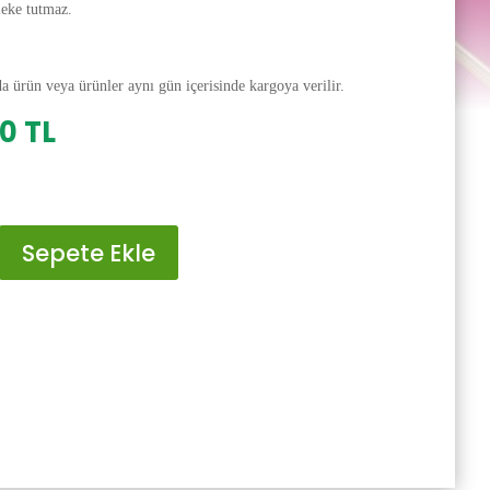
leke tutmaz.
da ürün veya ürünler aynı gün içerisinde kargoya verilir.
al
Şu
00
TL
andaki
0 TL.
fiyat:
200.00 TL.
Sepete Ekle