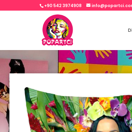
+90 542 3974908
info@popartci.c
D