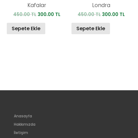
Kafalar
Londra
Orijinal
Şu
Orijinal
Şu
450.00
TL
300.00
TL
450.00
TL
300.00
TL
fiyat:
andaki
fiyat:
anda
450.00 TL.
fiyat:
450.00 TL.
fiyat:
Sepete Ekle
Sepete Ekle
300.00 TL.
300.0
Anasayfa
Hakkımızda
İletişim