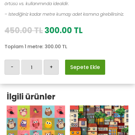
örtüsü vs. kullanımında idealdir.
– İstediğiniz kadar metre kumaşı adet kısmına girebilirsiniz.
Orijinal
Şu
450.00
TL
300.00
TL
fiyat:
andaki
450.00 TL.
fiyat:
Toplam 1 metre:
300.00
TL
300.00 TL.
Kadınlar
-
+
Sepete Ekle
adet
İlgili ürünler