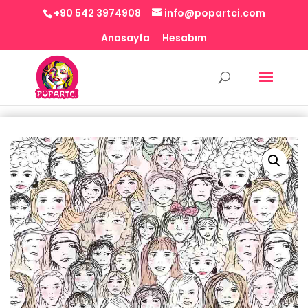
+90 542 3974908
info@popartci.com
Anasayfa
Hesabım