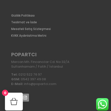
Gizlilik Politikası
Teslimat ve İade
Mesafeli Satış Sözleşmesi
KVKK Aydınlatma Metni
POPARTCI
Mercan Mh. Fincancılar Cd. No:32/A
Sultanhamam / Fatih / İstanbul
Tel:
0212 522 76 97
GSM:
0542 397 49 08
E-Mail:
info@popartci.com
0
No products in the cart.