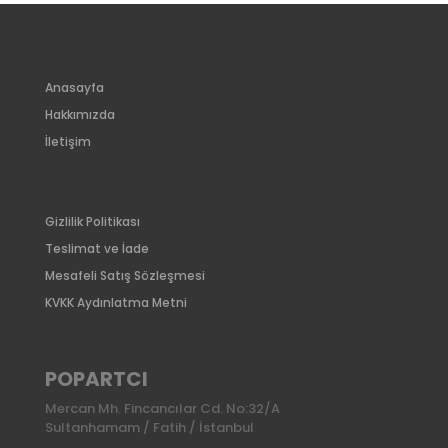
Anasayfa
Hakkımızda
İletişim
Gizlilik Politikası
Teslimat ve İade
Mesafeli Satış Sözleşmesi
KVKK Aydınlatma Metni
POPARTCI
Mercan Mh. Fincancılar Cd. No:32/A
Sultanhamam / Fatih / İstanbul