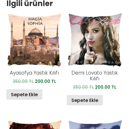
İlgili ürünler
Ayasofya Yastık Kılıfı
Demi Lovato Yastık
Kılıfı
Orijinal
Şu
350.00
TL
200.00
TL
Orijinal
Şu
350.00
TL
200.00
TL
fiyat:
andaki
fiyat:
anda
350.00 TL.
fiyat:
Sepete Ekle
350.00 TL.
fiyat:
Sepete Ekle
200.00 TL.
200.0