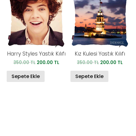
Harry Styles Yastık Kılıfı
Kız Kulesi Yastık Kılıfı
Orijinal
Şu
Orijinal
Şu
350.00
TL
200.00
TL
350.00
TL
200.00
TL
fiyat:
andaki
fiyat:
anda
350.00 TL.
fiyat:
350.00 TL.
fiyat:
Sepete Ekle
Sepete Ekle
200.00 TL.
200.0