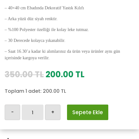
– 40×40 cm Ebadında Dekoratif Yastık Kılıfı
– Arka yüzü düz siyah renktir.
– %100 Polyester özelliği ile kolay leke tutmaz.
– 30 Derecede kolayca yıkanabilir.
– Saat 16.30’a kadar ki alımlarınız da ürün veya ürünler aynı gün
içerisinde kargoya verilir.
Orijinal
Şu
350.00
TL
200.00
TL
fiyat:
andaki
350.00 TL.
fiyat:
Toplam 1 adet:
200.00
TL
200.00 TL.
Gezi
-
+
Sepete Ekle
Yastık
Kılıfı
adet