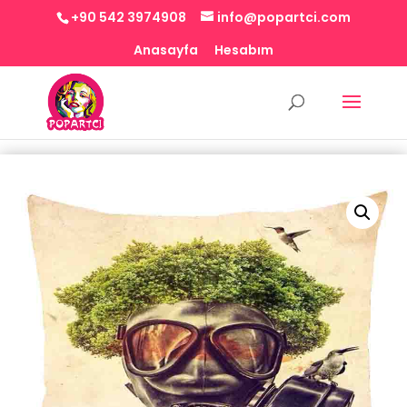
+90 542 3974908
info@popartci.com
Anasayfa
Hesabım