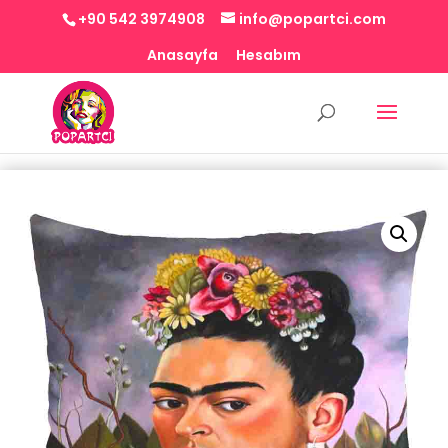
+90 542 3974908
info@popartci.com
Anasayfa
Hesabım