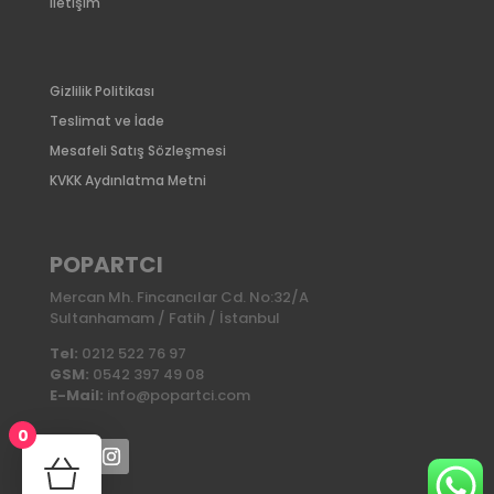
İletişim
Gizlilik Politikası
Teslimat ve İade
Mesafeli Satış Sözleşmesi
KVKK Aydınlatma Metni
POPARTCI
Mercan Mh. Fincancılar Cd. No:32/A
Sultanhamam / Fatih / İstanbul
Tel:
0212 522 76 97
GSM:
0542 397 49 08
E-Mail:
info@popartci.com
0