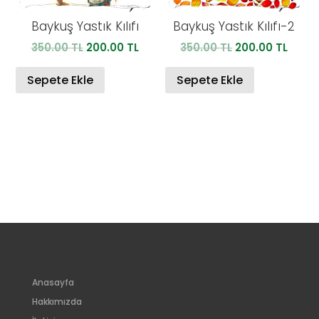
Baykuş Yastık Kılıfı
Baykuş Yastık Kılıfı-2
Orijinal
Şu
Orijinal
Şu
350.00
TL
200.00
TL
350.00
TL
200.00
TL
fiyat:
andaki
fiyat:
anda
350.00 TL.
fiyat:
350.00 TL.
fiyat:
Sepete Ekle
Sepete Ekle
200.00 TL.
200.0
Anasayfa
Hakkımızda