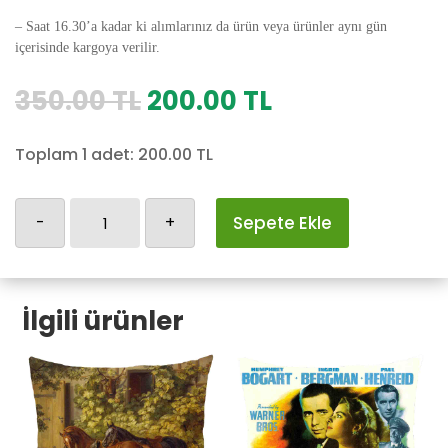
– Saat 16.30’a kadar ki alımlarınız da ürün veya ürünler aynı gün
içerisinde kargoya verilir.
Orijinal
Şu
350.00
TL
200.00
TL
fiyat:
andaki
350.00 TL.
fiyat:
Toplam 1 adet:
200.00
TL
200.00 TL.
Frida
-
+
Sepete Ekle
Kahlo
Yastık
Kılıfı-5
İlgili ürünler
adet