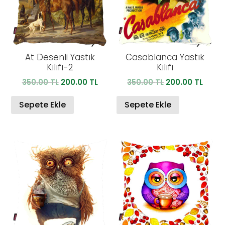
At Desenli Yastık
Casablanca Yastık
Kılıfı-2
Kılıfı
Orijinal
Şu
Orijinal
Şu
350.00
TL
200.00
TL
350.00
TL
200.00
TL
fiyat:
andaki
fiyat:
anda
350.00 TL.
fiyat:
350.00 TL.
fiyat:
Sepete Ekle
Sepete Ekle
200.00 TL.
200.0