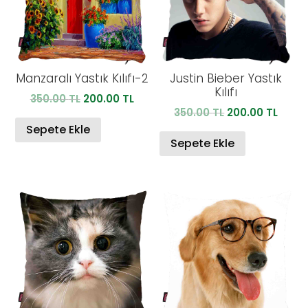
Manzaralı Yastık Kılıfı-2
Justin Bieber Yastık
Kılıfı
Orijinal
Şu
350.00
TL
200.00
TL
Orijinal
Şu
350.00
TL
200.00
TL
fiyat:
andaki
fiyat:
anda
350.00 TL.
fiyat:
Sepete Ekle
350.00 TL.
fiyat:
Sepete Ekle
200.00 TL.
200.0