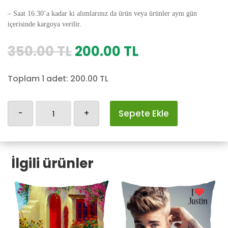
– Saat 16.30’a kadar ki alımlarınız da ürün veya ürünler aynı gün
içerisinde kargoya verilir.
Orijinal
Şu
350.00
TL
200.00
TL
fiyat:
andaki
350.00 TL.
fiyat:
Toplam 1 adet:
200.00
TL
200.00 TL.
Frida
-
+
Sepete Ekle
Kahlo
Yastık
Kılıfı-30
İlgili ürünler
adet