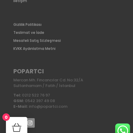
İletişim
Gizlilik Politikası
Teslimat ve İade
Mesafeli Satış Sözleşmesi
KVKK Aydınlatma Metni
POPARTCI
Mercan Mh. Fincancılar Cd. No:32/A
Sultanhamam / Fatih / İstanbul
Tel:
0212 522 76 97
GSM:
0542 397 49 08
E-Mail:
info@popartci.com
0