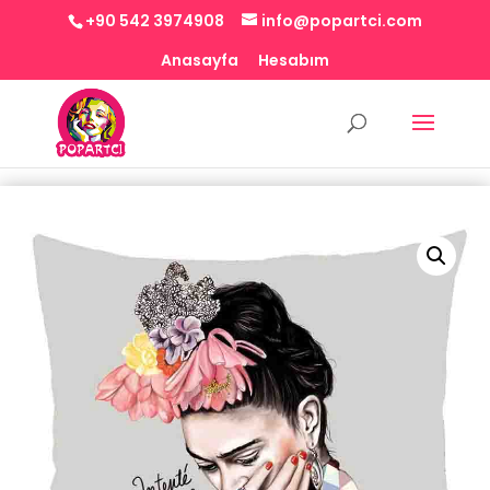
+90 542 3974908
info@popartci.com
Anasayfa
Hesabım