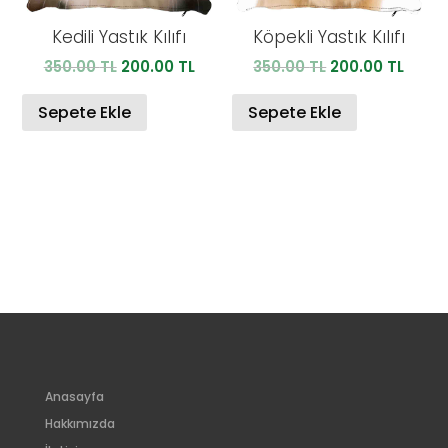
Kedili Yastık Kılıfı
Köpekli Yastık Kılıfı
Orijinal
Şu
Orijinal
Şu
350.00
TL
200.00
TL
350.00
TL
200.00
TL
fiyat:
andaki
fiyat:
anda
350.00 TL.
fiyat:
350.00 TL.
fiyat:
Sepete Ekle
Sepete Ekle
200.00 TL.
200.0
Anasayfa
Hakkımızda