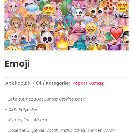
Emoji
Stok kodu:
k-404
Kategoriler:
Popart Kumaş
– Leke tutmaz süet kumaş üzerine baskı
– %100 Polyester
– Kumaş Eni : 140 cm
– Döşemelik , perde, yastık , masa örtüsü runner ,yatak