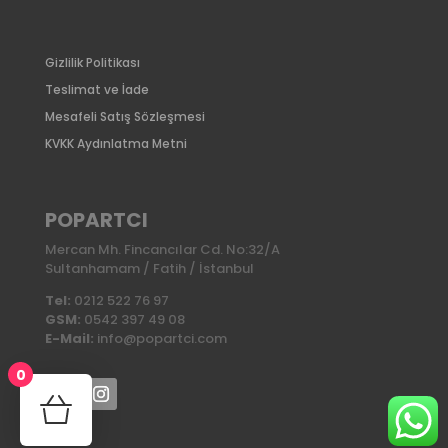
Gizlilik Politikası
Teslimat ve İade
Mesafeli Satış Sözleşmesi
KVKK Aydınlatma Metni
POPARTCI
Mercan Mh. Fincancılar Cd. No:32/A
Sultanhamam / Fatih / İstanbul
Tel:
0212 522 76 97
GSM:
0542 397 49 08
E-Mail:
info@popartci.com
0
No products in the cart.