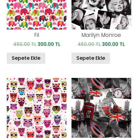
Fil
Marilyn Monroe
Orijinal
Şu
Orijinal
Şu
450.00
TL
300.00
TL
450.00
TL
300.00
TL
fiyat:
andaki
fiyat:
anda
450.00 TL.
fiyat:
450.00 TL.
fiyat:
Sepete Ekle
Sepete Ekle
300.00 TL.
300.0