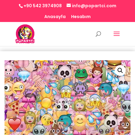
+90 542 3974908
info@popartci.com
Anasayfa
Hesabım