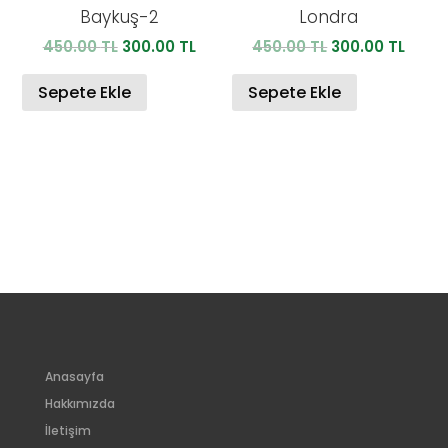
Baykuş-2
Londra
Orijinal
Şu
Orijinal
Şu
450.00
TL
300.00
TL
450.00
TL
300.00
TL
fiyat:
andaki
fiyat:
anda
450.00 TL.
fiyat:
450.00 TL.
fiyat:
Sepete Ekle
Sepete Ekle
300.00 TL.
300.0
Anasayfa
Hakkımızda
İletişim