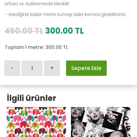
örtüsü vs. kullanımında idealdir.
– İstediğiniz kadar metre kumaşı adet kısmına girebilirsiniz.
Orijinal
Şu
450.00
TL
300.00
TL
fiyat:
andaki
450.00 TL.
fiyat:
Toplam 1 metre:
300.00
TL
300.00 TL.
Emoji
-
+
Sepete Ekle
adet
İlgili ürünler