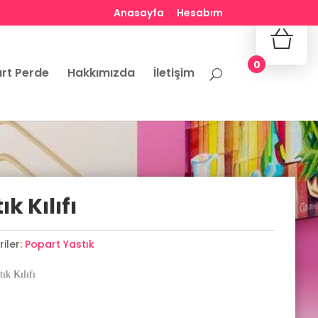
Anasayfa
Hesabım
No produ
0
rt Perde
Hakkımızda
İletişim
k Kılıfı
iler:
Popart Yastık
ık Kılıfı