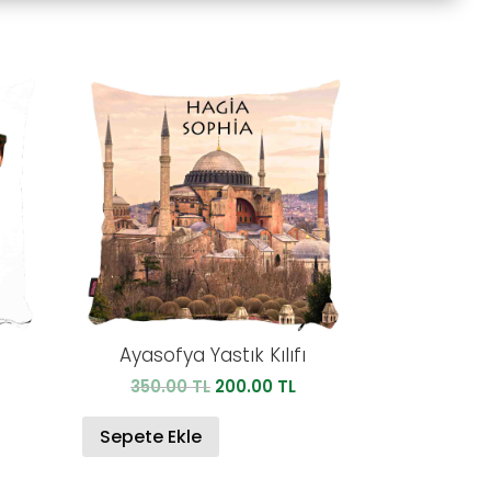
Ayasofya Yastık Kılıfı
u
Orijinal
Şu
350.00
TL
200.00
TL
ndaki
fiyat:
andaki
iyat:
350.00 TL.
fiyat:
Sepete Ekle
00.00 TL.
200.00 TL.