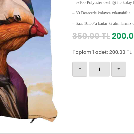
– %100 Polyester özelliği ile kolay 
– 30 Derecede kolayca yıkanabilir.
– Saat 16.30’a kadar ki alımlarınız 
Orijin
350.00
TL
200.
fiyat:
350.0
Toplam 1 adet:
200.00
TL
El
-
+
Sanatı
Yastık
Kılıfı
adet