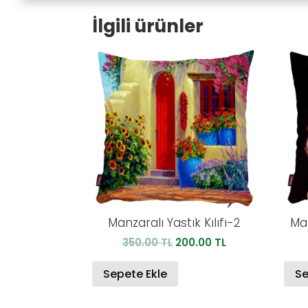
İlgili ürünler
Manzaralı Yastık Kılıfı-2
Mar
Orijinal
Şu
350.00
TL
200.00
TL
fiyat:
andaki
350.00 TL.
fiyat:
Sepete Ekle
Se
200.00 TL.