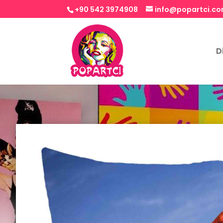
+90 542 3974908
info@popartci.c
D