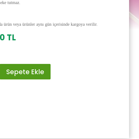
leke tutmaz.
da ürün veya ürünler aynı gün içerisinde kargoya verilir.
al
Şu
00
TL
andaki
0 TL.
fiyat:
200.00 TL.
Sepete Ekle