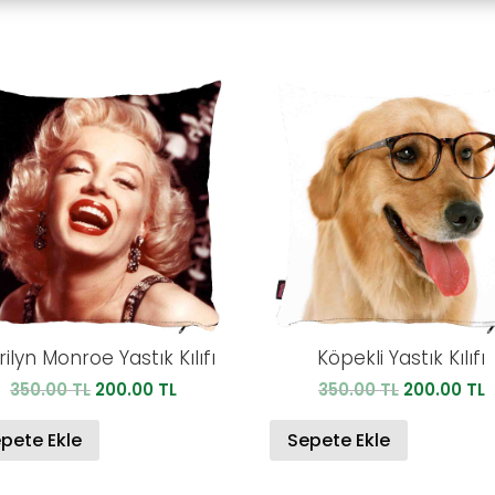
ilyn Monroe Yastık Kılıfı
Köpekli Yastık Kılıfı
Orijinal
Şu
Orijinal
Ş
350.00
TL
200.00
TL
350.00
TL
200.00
TL
fiyat:
andaki
fiyat:
a
350.00 TL.
fiyat:
350.00 TL.
f
pete Ekle
Sepete Ekle
200.00 TL.
2