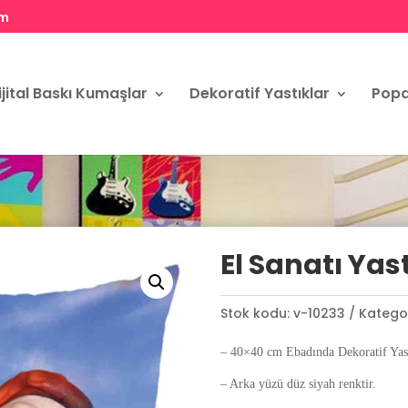
om
ijital Baskı Kumaşlar
Dekoratif Yastıklar
Popa
El Sanatı Yastı
Stok kodu:
v-10233
Kategor
– 40×40 cm Ebadında Dekoratif Yast
– Arka yüzü düz siyah renktir.