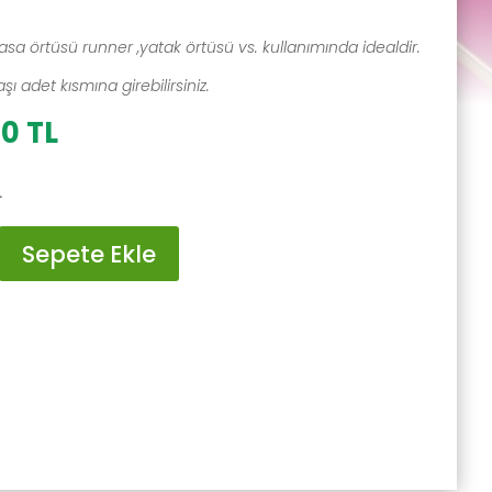
asa örtüsü runner ,yatak örtüsü vs. kullanımında idealdir.
ı adet kısmına girebilirsiniz.
al
Şu
00
TL
andaki
0 TL.
fiyat:
L
300.00 TL.
Sepete Ekle