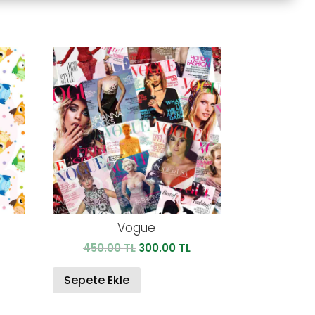
Vogue
Şu
Orijinal
Şu
450.00
TL
300.00
TL
andaki
fiyat:
andaki
iyat:
450.00 TL.
fiyat:
Sepete Ekle
00.00 TL.
300.00 TL.