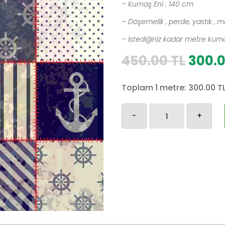
– Kumaş Eni : 140 cm
– Döşemelik , perde, yastık , m
– İstediğiniz kadar metre kumaş
Orijin
450.00
TL
300.
fiyat:
450.0
Toplam 1 metre:
300.00
T
Denizci
-
+
Desen-
2
adet