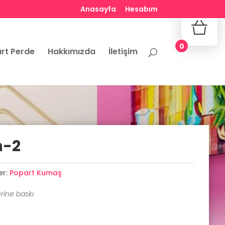
Anasayfa
Hesabım
No produ
0
rt Perde
Hakkımızda
İletişim
n-2
er:
Popart Kumaş
rine baskı