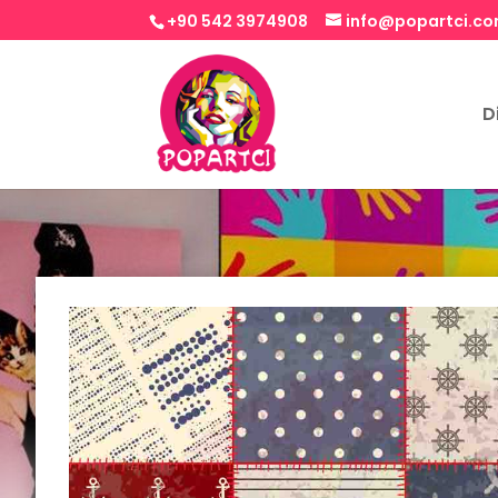
+90 542 3974908
info@popartci.c
D