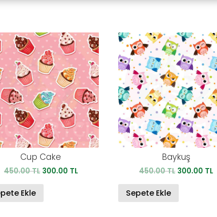
Cup Cake
Baykuş
Orijinal
Şu
Orijinal
450.00
TL
300.00
TL
450.00
TL
300.00
TL
fiyat:
andaki
fiyat:
450.00 TL.
fiyat:
450.00 TL.
f
pete Ekle
Sepete Ekle
300.00 TL.
3