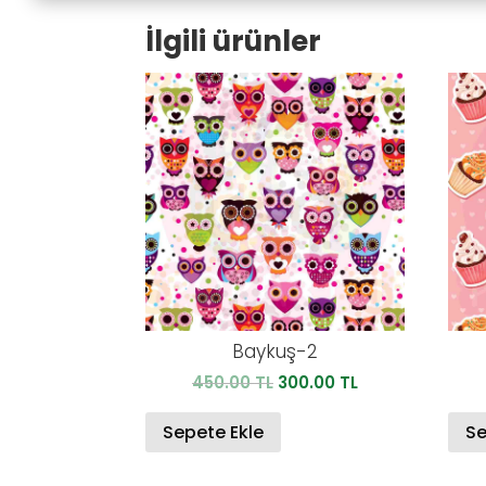
İlgili ürünler
Baykuş-2
Orijinal
Şu
450.00
TL
300.00
TL
fiyat:
andaki
450.00 TL.
fiyat:
Sepete Ekle
Se
300.00 TL.