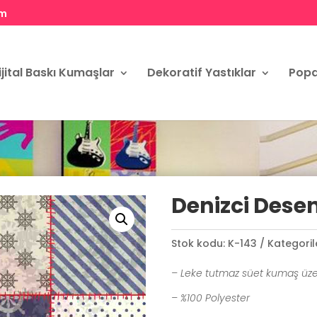
om
ijital Baskı Kumaşlar
Dekoratif Yastıklar
Popa
Denizci Dese
Stok kodu:
K-143
Kategoril
– Leke tutmaz süet kumaş üze
– %100 Polyester