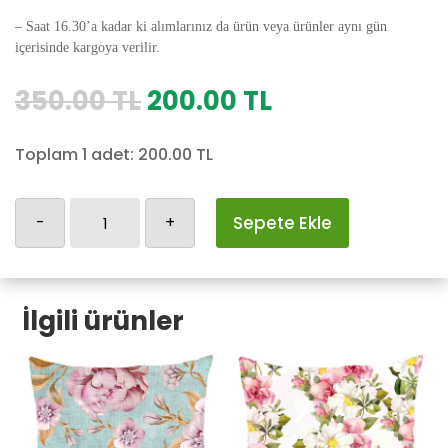
– Saat 16.30’a kadar ki alımlarınız da ürün veya ürünler aynı gün
içerisinde kargoya verilir.
Orijinal
Şu
350.00
TL
200.00
TL
fiyat:
andaki
350.00 TL.
fiyat:
Toplam 1 adet:
200.00
TL
200.00 TL.
Cicekli
-
+
Sepete Ekle
Yastık
Kılıfı-3
adet
İlgili ürünler