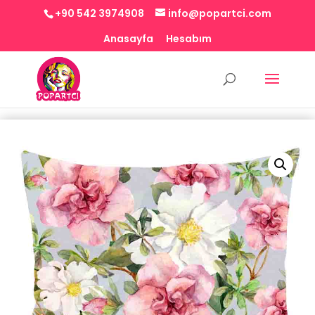
+90 542 3974908
info@popartci.com
Anasayfa
Hesabım