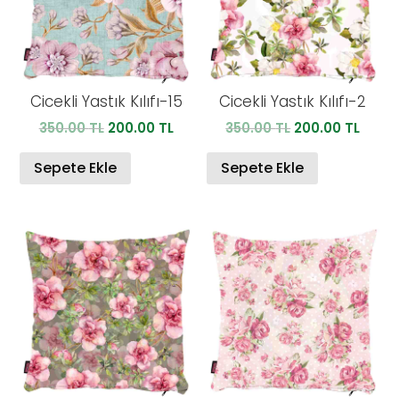
Cicekli Yastık Kılıfı-15
Cicekli Yastık Kılıfı-2
Orijinal
Şu
Orijinal
Şu
350.00
TL
200.00
TL
350.00
TL
200.00
TL
fiyat:
andaki
fiyat:
anda
350.00 TL.
fiyat:
350.00 TL.
fiyat:
Sepete Ekle
Sepete Ekle
200.00 TL.
200.0