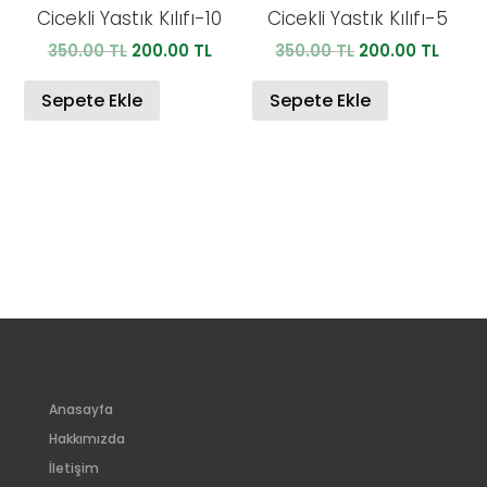
Cicekli Yastık Kılıfı-10
Cicekli Yastık Kılıfı-5
Orijinal
Şu
Orijinal
Şu
350.00
TL
200.00
TL
350.00
TL
200.00
TL
fiyat:
andaki
fiyat:
anda
350.00 TL.
fiyat:
350.00 TL.
fiyat:
Sepete Ekle
Sepete Ekle
200.00 TL.
200.0
Anasayfa
Hakkımızda
İletişim