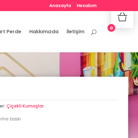
Anasayfa
Hesabım
No produ
0
rt Perde
Hakkımızda
İletişim
er:
Çiçekli Kumaşlar
rine baskı