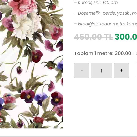
– Kumaş Eni : 140 cm
– Döşemelik , perde, yastık , m
– İstediğiniz kadar metre kumaş
Orijin
450.00
TL
300.
fiyat:
450.0
Toplam 1 metre:
300.00
T
Cicekli-
-
+
77
adet