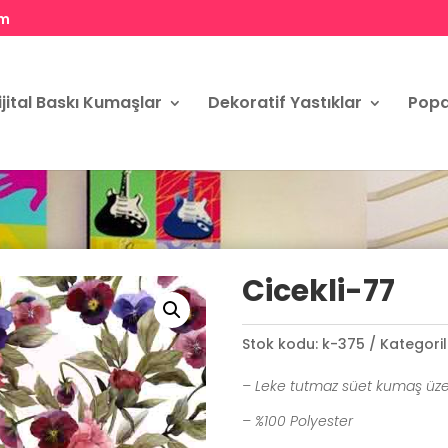
om
ijital Baskı Kumaşlar
Dekoratif Yastıklar
Popa
Cicekli-77
Stok kodu:
k-375
Kategoril
– Leke tutmaz süet kumaş üze
– %100 Polyester