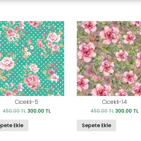
Cicekli-5
Cicekli-14
Orijinal
Şu
Orijinal
450.00
TL
300.00
TL
450.00
TL
300.00
TL
fiyat:
andaki
fiyat:
450.00 TL.
fiyat:
450.00 TL.
f
pete Ekle
Sepete Ekle
300.00 TL.
3