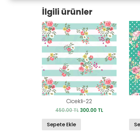
İlgili ürünler
Cicekli-22
Orijinal
Şu
450.00
TL
300.00
TL
fiyat:
andaki
450.00 TL.
fiyat:
Sepete Ekle
Se
300.00 TL.