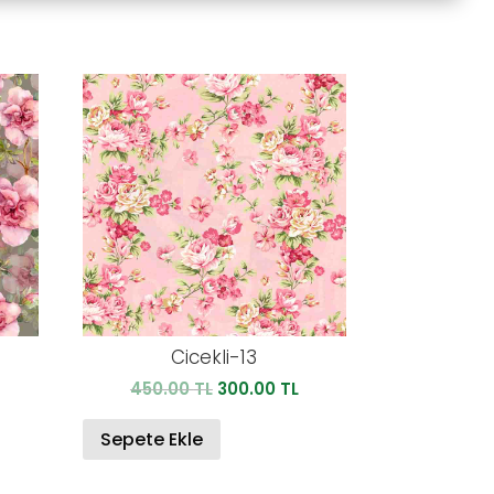
Cicekli-13
Şu
Orijinal
Şu
450.00
TL
300.00
TL
andaki
fiyat:
andaki
iyat:
450.00 TL.
fiyat:
Sepete Ekle
00.00 TL.
300.00 TL.