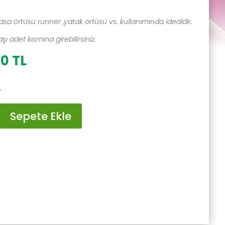
asa örtüsü runner ,yatak örtüsü vs. kullanımında idealdir.
ı adet kısmına girebilirsiniz.
al
Şu
00
TL
andaki
0 TL.
fiyat:
L
300.00 TL.
Sepete Ekle