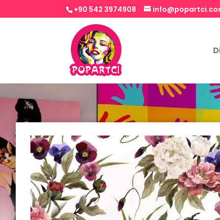
+90 542 3974908
info@popartci.c
D