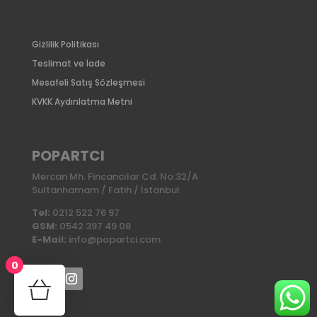
Gizlilik Politikası
Teslimat ve İade
Mesafeli Satış Sözleşmesi
KVKK Aydınlatma Metni
POPARTCI
Mercan Mh. Fincancılar Cd. No:32/A
Sultanhamam / Fatih / İstanbul
Tel:
0212 522 76 97
GSM:
0542 397 49 08
E-Mail:
info@popartci.com
0
No products in the cart.