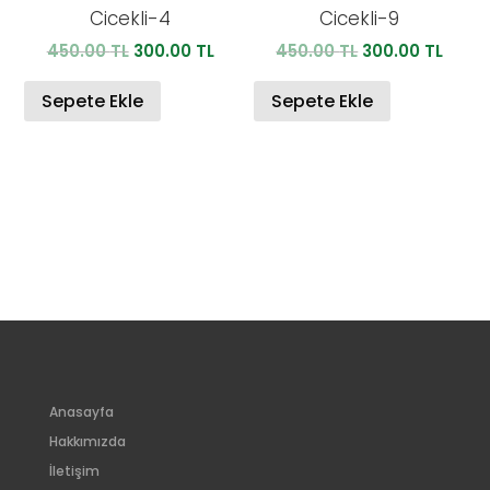
Cicekli-4
Cicekli-9
Orijinal
Şu
Orijinal
Şu
450.00
TL
300.00
TL
450.00
TL
300.00
TL
fiyat:
andaki
fiyat:
anda
450.00 TL.
fiyat:
450.00 TL.
fiyat:
Sepete Ekle
Sepete Ekle
300.00 TL.
300.0
Anasayfa
Hakkımızda
İletişim