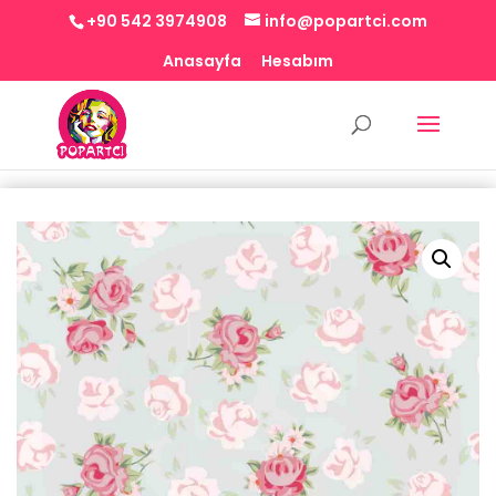
+90 542 3974908
info@popartci.com
Anasayfa
Hesabım