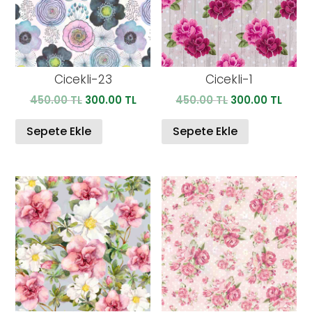
Cicekli-23
Cicekli-1
Orijinal
Şu
Orijinal
Şu
450.00
TL
300.00
TL
450.00
TL
300.00
TL
fiyat:
andaki
fiyat:
anda
450.00 TL.
fiyat:
450.00 TL.
fiyat:
Sepete Ekle
Sepete Ekle
300.00 TL.
300.0