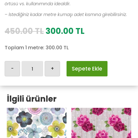
örtüsü vs. kullanımında idealdir.
– İstediğiniz kadar metre kumaşı adet kısmına girebilirsiniz.
Orijinal
Şu
450.00
TL
300.00
TL
fiyat:
andaki
450.00 TL.
fiyat:
Toplam 1 metre:
300.00
TL
300.00 TL.
Cicekli-
-
+
Sepete Ekle
54
adet
İlgili ürünler