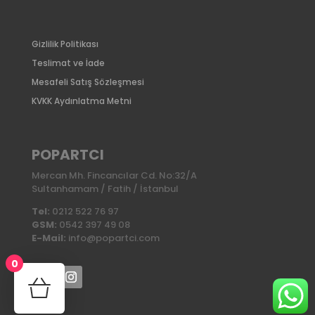
Gizlilik Politikası
Teslimat ve İade
Mesafeli Satış Sözleşmesi
KVKK Aydınlatma Metni
POPARTCI
Mercan Mh. Fincancılar Cd. No:32/A
Sultanhamam / Fatih / İstanbul
Tel:
0212 522 76 97
GSM:
0542 397 49 08
E-Mail:
info@popartci.com
0
No products in the cart.