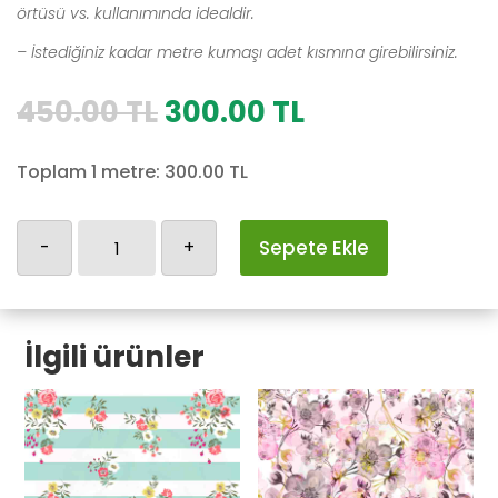
örtüsü vs. kullanımında idealdir.
– İstediğiniz kadar metre kumaşı adet kısmına girebilirsiniz.
Orijinal
Şu
450.00
TL
300.00
TL
fiyat:
andaki
450.00 TL.
fiyat:
Toplam 1 metre:
300.00
TL
300.00 TL.
Cicekli-
-
+
Sepete Ekle
26
adet
İlgili ürünler