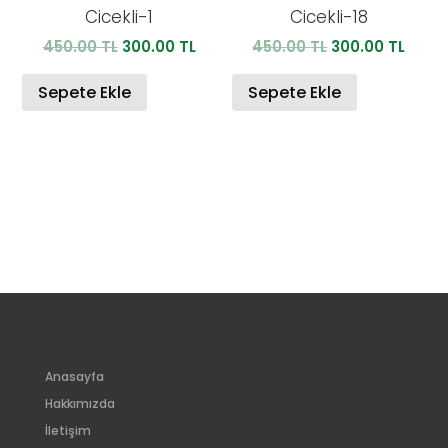
Cicekli-1
Cicekli-18
Orijinal
Şu
Orijinal
Şu
450.00
TL
300.00
TL
450.00
TL
300.00
TL
fiyat:
andaki
fiyat:
anda
450.00 TL.
fiyat:
450.00 TL.
fiyat:
Sepete Ekle
Sepete Ekle
300.00 TL.
300.0
Anasayfa
Hakkımızda
İletişim