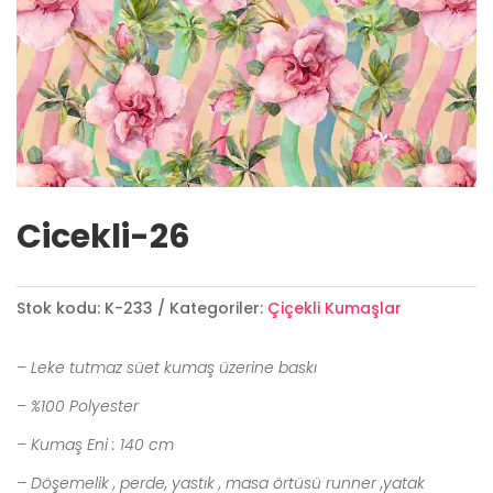
Cicekli-26
Stok kodu:
K-233
Kategoriler:
Çiçekli Kumaşlar
– Leke tutmaz süet kumaş üzerine baskı
– %100 Polyester
– Kumaş Eni : 140 cm
– Döşemelik , perde, yastık , masa örtüsü runner ,yatak