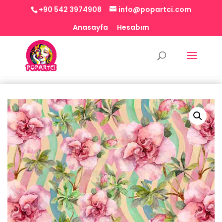
+90 542 3974908
info@popartci.com
Anasayfa
Hesabım