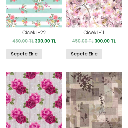
Cicekli-22
Cicekli-11
Orijinal
Şu
Orijinal
Şu
450.00
TL
300.00
TL
450.00
TL
300.00
TL
fiyat:
andaki
fiyat:
anda
450.00 TL.
fiyat:
450.00 TL.
fiyat:
Sepete Ekle
Sepete Ekle
300.00 TL.
300.0