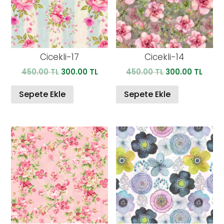
Cicekli-17
Cicekli-14
Orijinal
Şu
Orijinal
Şu
450.00
TL
300.00
TL
450.00
TL
300.00
TL
fiyat:
andaki
fiyat:
anda
450.00 TL.
fiyat:
450.00 TL.
fiyat:
Sepete Ekle
Sepete Ekle
300.00 TL.
300.0