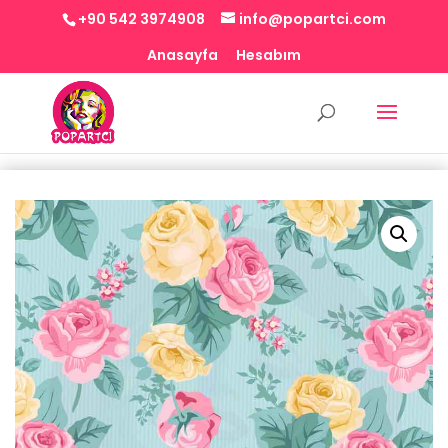
+90 542 3974908
info@popartci.com
Anasayfa
Hesabım