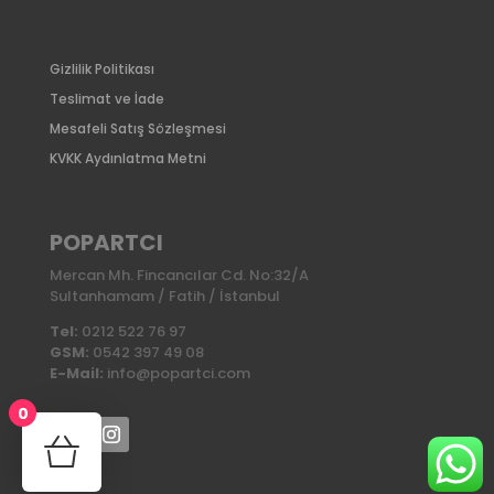
Gizlilik Politikası
Teslimat ve İade
Mesafeli Satış Sözleşmesi
KVKK Aydınlatma Metni
POPARTCI
Mercan Mh. Fincancılar Cd. No:32/A
Sultanhamam / Fatih / İstanbul
Tel:
0212 522 76 97
GSM:
0542 397 49 08
E-Mail:
info@popartci.com
0
No products in the cart.