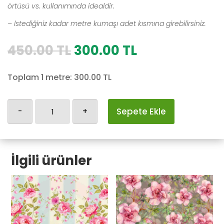
örtüsü vs. kullanımında idealdir.
– İstediğiniz kadar metre kumaşı adet kısmına girebilirsiniz.
Orijinal
Şu
450.00
TL
300.00
TL
fiyat:
andaki
450.00 TL.
fiyat:
Toplam 1 metre:
300.00
TL
300.00 TL.
Cicekli-
-
+
Sepete Ekle
2
adet
İlgili ürünler