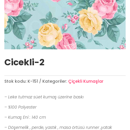
Cicekli-2
Stok kodu:
K-151
Kategoriler:
Çiçekli Kumaşlar
– Leke tutmaz süet kumaş üzerine baskı
– %100 Polyester
– Kumaş Eni : 140 cm
– Döşemelik , perde, yastık , masa örtüsü runner ,yatak