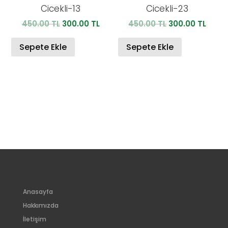
Cicekli-13
Cicekli-23
Orijinal
Şu
Orijinal
Şu
450.00
TL
300.00
TL
450.00
TL
300.00
TL
fiyat:
andaki
fiyat:
anda
450.00 TL.
fiyat:
450.00 TL.
fiyat:
Sepete Ekle
Sepete Ekle
300.00 TL.
300.0
Anasayfa
Hakkımızda
İletişim