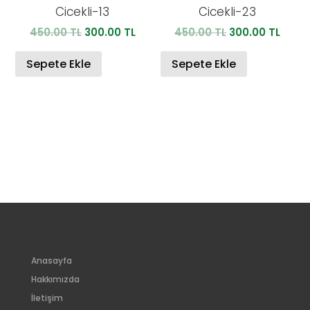
Cicekli-13
Cicekli-23
Orijinal
Şu
Orijinal
Şu
450.00
TL
300.00
TL
450.00
TL
300.00
TL
fiyat:
andaki
fiyat:
anda
450.00 TL.
fiyat:
450.00 TL.
fiyat:
Sepete Ekle
Sepete Ekle
300.00 TL.
300.0
Anasayfa
Hakkımızda
İletişim