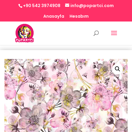
+90 542 3974908
info@popartci.com
Anasayfa
Hesabım