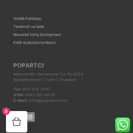
Gizlilik Politikası
Teslimat ve İade
Mesafeli Satış Sözleşmesi
KVKK Aydınlatma Metni
POPARTCI
Mercan Mh. Fincancılar Cd. No:32/A
Sultanhamam / Fatih / İstanbul
Tel:
0212 522 76 97
GSM:
0542 397 49 08
E-Mail:
info@popartci.com
0
No products in the cart.