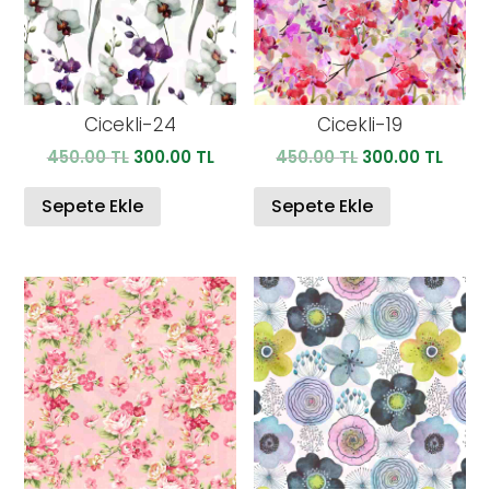
Cicekli-24
Cicekli-19
Orijinal
Şu
Orijinal
Şu
450.00
TL
300.00
TL
450.00
TL
300.00
TL
fiyat:
andaki
fiyat:
anda
450.00 TL.
fiyat:
450.00 TL.
fiyat:
Sepete Ekle
Sepete Ekle
300.00 TL.
300.0