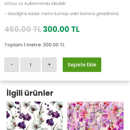
örtüsü vs. kullanımında idealdir.
– İstediğiniz kadar metre kumaşı adet kısmına girebilirsiniz.
Orijinal
Şu
450.00
TL
300.00
TL
fiyat:
andaki
450.00 TL.
fiyat:
Toplam 1 metre:
300.00
TL
300.00 TL.
Cicekli-
-
+
Sepete Ekle
11
adet
İlgili ürünler