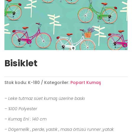
Bisiklet
Stok kodu:
K-180
Kategoriler:
Popart Kumaş
– Leke tutmaz süet kumaş üzerine baskı
– %100 Polyester
– Kumaş Eni : 140 cm
– Döşemelik , perde, yastık , masa örtüsü runner ,yatak