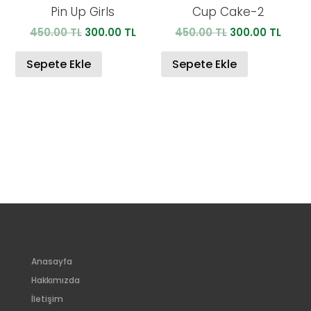
Pin Up Girls
Cup Cake-2
Orijinal
Şu
Orijinal
Şu
450.00
TL
300.00
TL
450.00
TL
300.00
TL
fiyat:
andaki
fiyat:
anda
450.00 TL.
fiyat:
450.00 TL.
fiyat:
Sepete Ekle
Sepete Ekle
300.00 TL.
300.0
Anasayfa
Hakkımızda
İletişim