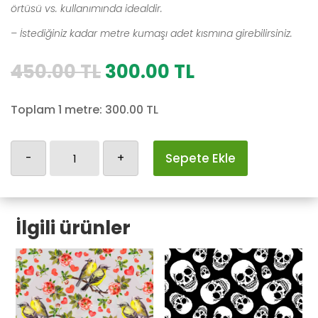
örtüsü vs. kullanımında idealdir.
– İstediğiniz kadar metre kumaşı adet kısmına girebilirsiniz.
Orijinal
Şu
450.00
TL
300.00
TL
fiyat:
andaki
450.00 TL.
fiyat:
Toplam 1 metre:
300.00
TL
300.00 TL.
Bisiklet
-
+
Sepete Ekle
adet
İlgili ürünler