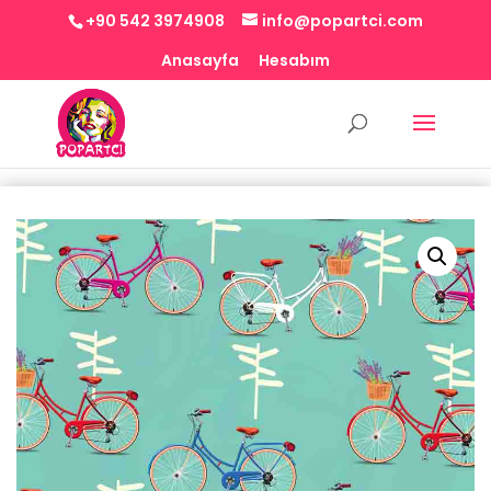
+90 542 3974908
info@popartci.com
Anasayfa
Hesabım