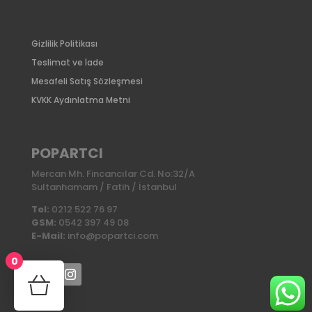
Gizlilik Politikası
Teslimat ve İade
Mesafeli Satış Sözleşmesi
KVKK Aydınlatma Metni
POPARTCI
Mercan Mh. Fincancılar Cd. No:32/A
Sultanhamam / Fatih / İstanbul
Tel:
0212 522 76 97
GSM:
0542 397 49 08
E-Mail:
info@popartci.com
0
No products in the cart.