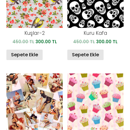
Kuşlar-2
Kuru Kafa
Orijinal
Şu
Orijinal
Şu
450.00
TL
300.00
TL
450.00
TL
300.00
TL
fiyat:
andaki
fiyat:
anda
450.00 TL.
fiyat:
450.00 TL.
fiyat:
Sepete Ekle
Sepete Ekle
300.00 TL.
300.0