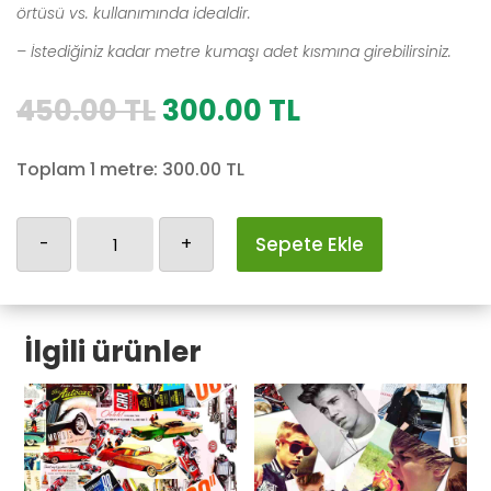
örtüsü vs. kullanımında idealdir.
– İstediğiniz kadar metre kumaşı adet kısmına girebilirsiniz.
Orijinal
Şu
450.00
TL
300.00
TL
fiyat:
andaki
450.00 TL.
fiyat:
Toplam 1 metre:
300.00
TL
300.00 TL.
Bebek-
-
+
Sepete Ekle
1
adet
İlgili ürünler