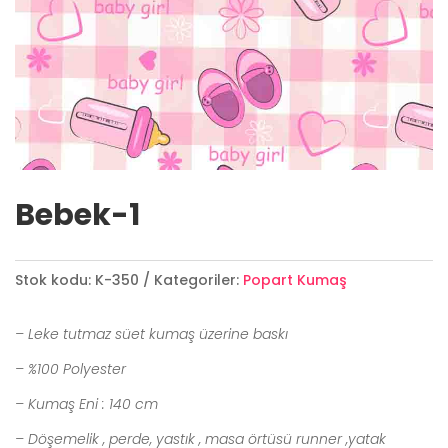
Bebek-1
Stok kodu:
K-350
Kategoriler:
Popart Kumaş
– Leke tutmaz süet kumaş üzerine baskı
– %100 Polyester
– Kumaş Eni : 140 cm
– Döşemelik , perde, yastık , masa örtüsü runner ,yatak