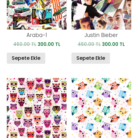
Araba-1
Justin Bieber
Orijinal
Şu
Orijinal
Şu
450.00
TL
300.00
TL
450.00
TL
300.00
TL
fiyat:
andaki
fiyat:
anda
450.00 TL.
fiyat:
450.00 TL.
fiyat:
Sepete Ekle
Sepete Ekle
300.00 TL.
300.0