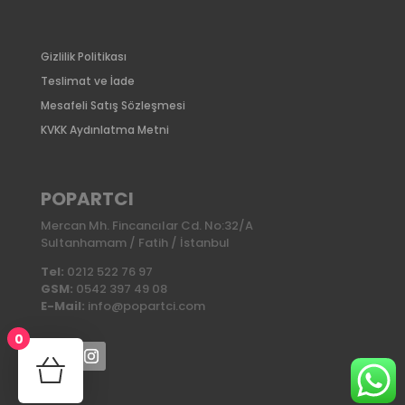
Gizlilik Politikası
Teslimat ve İade
Mesafeli Satış Sözleşmesi
KVKK Aydınlatma Metni
POPARTCI
Mercan Mh. Fincancılar Cd. No:32/A
Sultanhamam / Fatih / İstanbul
Tel:
0212 522 76 97
GSM:
0542 397 49 08
E-Mail:
info@popartci.com
0
No products in the cart.