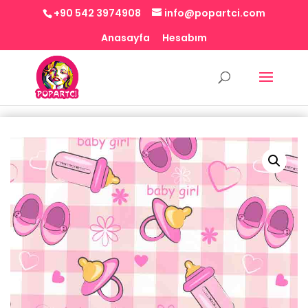
+90 542 3974908
info@popartci.com
Anasayfa
Hesabım