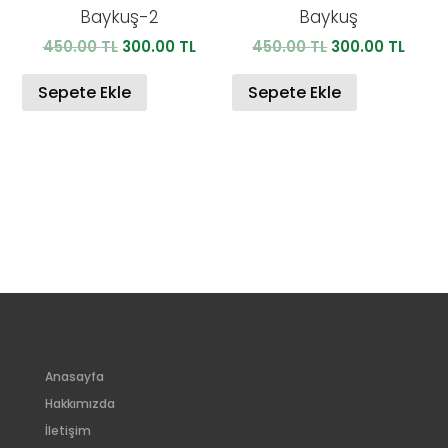
Baykuş-2
Baykuş
Orijinal
Şu
Orijinal
Şu
450.00
TL
300.00
TL
450.00
TL
300.00
TL
fiyat:
andaki
fiyat:
anda
450.00 TL.
fiyat:
450.00 TL.
fiyat:
Sepete Ekle
Sepete Ekle
300.00 TL.
300.0
Anasayfa
Hakkımızda
İletişim