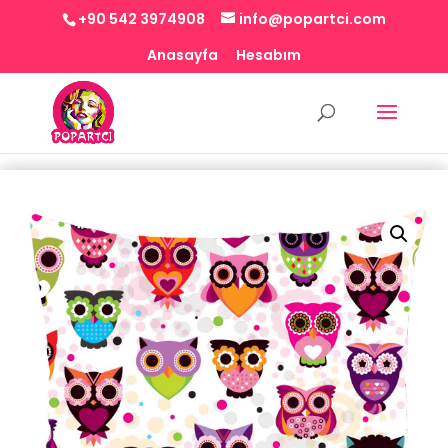
+90 542 3974908
info@popartci.com
Anasayfa
Hesabım