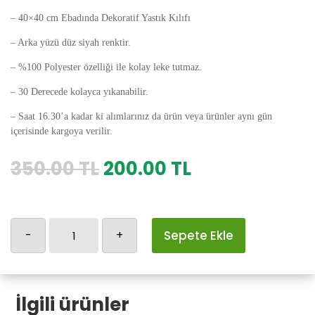
– 40×40 cm Ebadında Dekoratif Yastık Kılıfı
– Arka yüzü düz siyah renktir.
– %100 Polyester özelliği ile kolay leke tutmaz.
– 30 Derecede kolayca yıkanabilir.
– Saat 16.30’a kadar ki alımlarınız da ürün veya ürünler aynı gün
içerisinde kargoya verilir.
Orijinal
Şu
350.00
TL
200.00
TL
fiyat:
andaki
350.00 TL.
fiyat:
200.00 TL.
Baykuş
-
+
Sepete Ekle
Yastık
Kılıfı-6
adet
İlgili ürünler