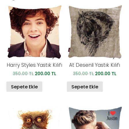
Harry Styles Yastık Kılıfı
At Desenli Yastık Kılıfı
Orijinal
Şu
Orijinal
Şu
350.00
TL
200.00
TL
350.00
TL
200.00
TL
fiyat:
andaki
fiyat:
anda
350.00 TL.
fiyat:
350.00 TL.
fiyat:
Sepete Ekle
Sepete Ekle
200.00 TL.
200.0