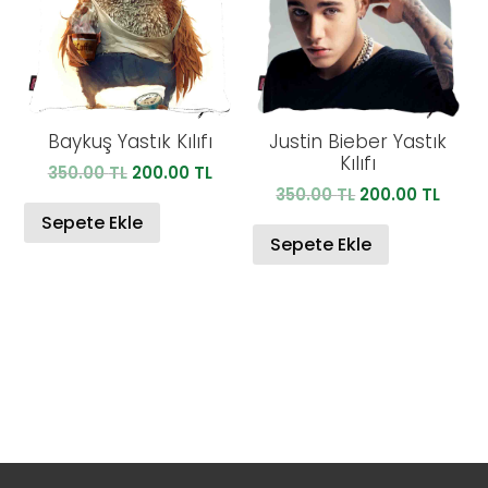
Baykuş Yastık Kılıfı
Justin Bieber Yastık
Kılıfı
Orijinal
Şu
350.00
TL
200.00
TL
Orijinal
Şu
350.00
TL
200.00
TL
fiyat:
andaki
fiyat:
anda
350.00 TL.
fiyat:
Sepete Ekle
350.00 TL.
fiyat:
Sepete Ekle
200.00 TL.
200.0