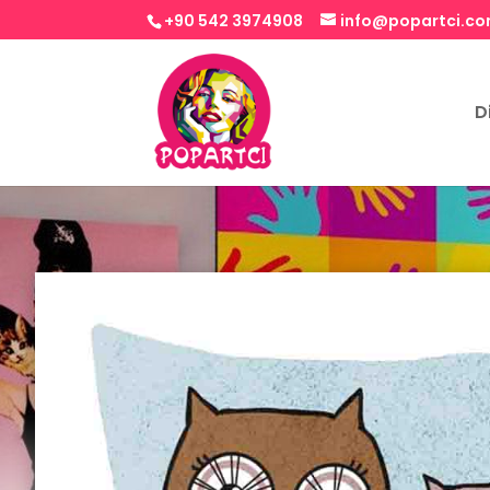
+90 542 3974908
info@popartci.c
D