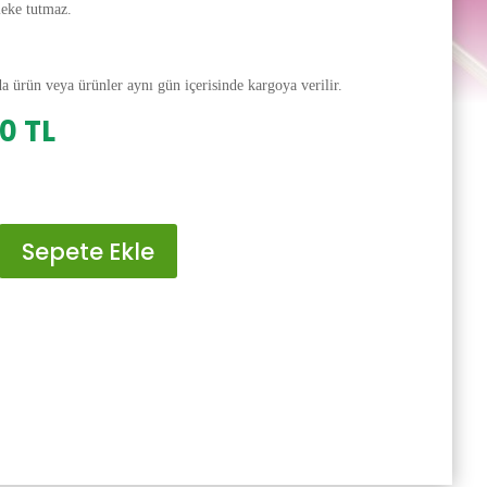
leke tutmaz.
da ürün veya ürünler aynı gün içerisinde kargoya verilir.
al
Şu
00
TL
andaki
0 TL.
fiyat:
200.00 TL.
Sepete Ekle