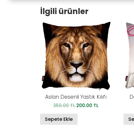
İlgili ürünler
Aslan Desenli Yastık Kılıfı
D
Orijinal
Şu
350.00
TL
200.00
TL
fiyat:
andaki
350.00 TL.
fiyat:
Sepete Ekle
Se
200.00 TL.