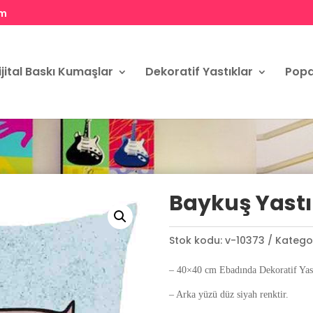
om
ijital Baskı Kumaşlar
Dekoratif Yastıklar
Popa
Baykuş Yastık
Stok kodu:
v-10373
Kategor
– 40×40 cm Ebadında Dekoratif Yast
– Arka yüzü düz siyah renktir.