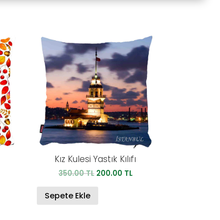
2
Kız Kulesi Yastık Kılıfı
u
Orijinal
Şu
350.00
TL
200.00
TL
ndaki
fiyat:
andaki
iyat:
350.00 TL.
fiyat:
Sepete Ekle
00.00 TL.
200.00 TL.