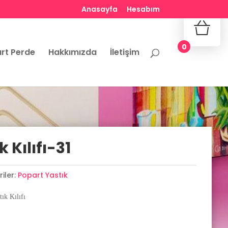
Anasayfa
Hesabım
No produ
0
rt Perde
Hakkımızda
İletişim
 Kılıfı-31
iler:
Popart Yastık
ık Kılıfı