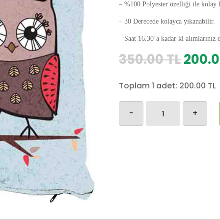
– %100 Polyester özelliği ile kolay 
– 30 Derecede kolayca yıkanabilir.
– Saat 16.30’a kadar ki alımlarınız 
Orijin
350.00
TL
200.
fiyat:
350.0
Toplam 1 adet:
200.00
TL
Baykuş
-
+
Yastık
Kılıfı-31
adet