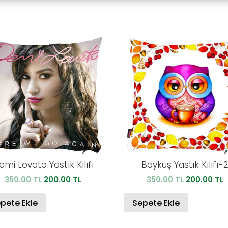
emi Lovato Yastık Kılıfı
Baykuş Yastık Kılıfı-
Orijinal
Şu
Orijinal
Ş
350.00
TL
200.00
TL
350.00
TL
200.00
TL
fiyat:
andaki
fiyat:
a
350.00 TL.
fiyat:
350.00 TL.
f
pete Ekle
Sepete Ekle
200.00 TL.
2