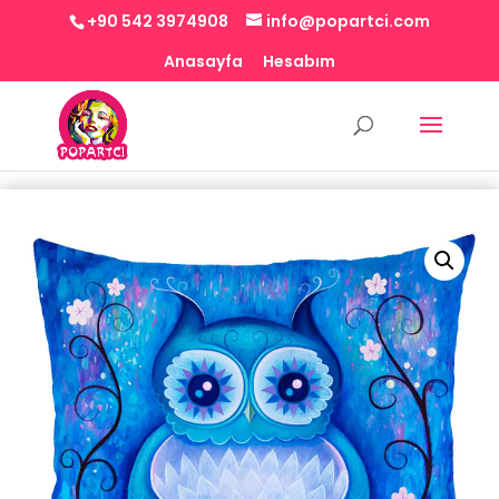
+90 542 3974908
info@popartci.com
Anasayfa
Hesabım