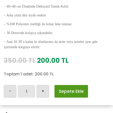
– 40×40 cm Ebadında Dekoratif Yastık Kılıfı
– Arka yüzü düz siyah renktir.
– %100 Polyester özelliği ile kolay leke tutmaz.
– 30 Derecede kolayca yıkanabilir.
– Saat 16.30’a kadar ki alımlarınız da ürün veya ürünler aynı gün
içerisinde kargoya verilir.
Orijinal
Şu
350.00
TL
200.00
TL
fiyat:
andaki
350.00 TL.
fiyat:
Toplam 1 adet:
200.00
TL
200.00 TL.
Baykuş
-
+
Sepete Ekle
Yastık
Kılıfı-13
adet