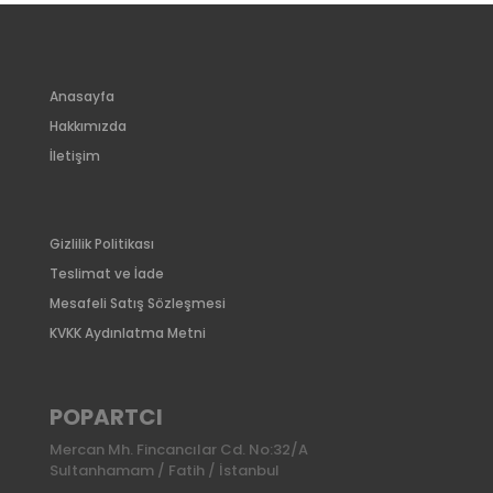
Anasayfa
Hakkımızda
İletişim
Gizlilik Politikası
Teslimat ve İade
Mesafeli Satış Sözleşmesi
KVKK Aydınlatma Metni
POPARTCI
Mercan Mh. Fincancılar Cd. No:32/A
Sultanhamam / Fatih / İstanbul