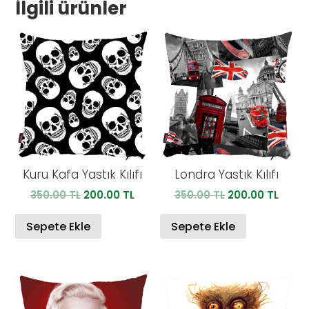
İlgili ürünler
Kuru Kafa Yastık Kılıfı
Londra Yastık Kılıfı
Orijinal
Şu
Orijinal
Şu
350.00
TL
200.00
TL
350.00
TL
200.00
TL
fiyat:
andaki
fiyat:
anda
350.00 TL.
fiyat:
350.00 TL.
fiyat:
Sepete Ekle
Sepete Ekle
200.00 TL.
200.0