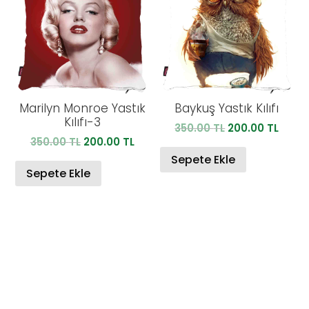
Marilyn Monroe Yastık
Baykuş Yastık Kılıfı
Kılıfı-3
Orijinal
Şu
350.00
TL
200.00
TL
Orijinal
Şu
350.00
TL
200.00
TL
fiyat:
anda
fiyat:
andaki
350.00 TL.
fiyat:
Sepete Ekle
350.00 TL.
fiyat:
Sepete Ekle
200.0
200.00 TL.