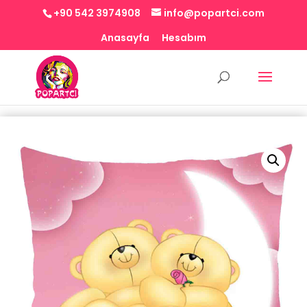
+90 542 3974908
info@popartci.com
Anasayfa
Hesabım