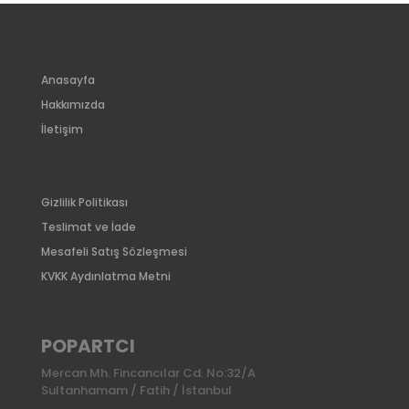
Anasayfa
Hakkımızda
İletişim
Gizlilik Politikası
Teslimat ve İade
Mesafeli Satış Sözleşmesi
KVKK Aydınlatma Metni
POPARTCI
Mercan Mh. Fincancılar Cd. No:32/A
Sultanhamam / Fatih / İstanbul