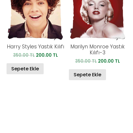
Harry Styles Yastık Kılıfı
Marilyn Monroe Yastık
Kılıfı-3
Orijinal
Şu
350.00
TL
200.00
TL
Orijinal
Şu
350.00
TL
200.00
TL
fiyat:
andaki
fiyat:
anda
350.00 TL.
fiyat:
Sepete Ekle
350.00 TL.
fiyat:
Sepete Ekle
200.00 TL.
200.0