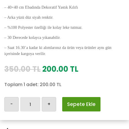
– 40×40 cm Ebadında Dekoratif Yastık Kılıfı
– Arka yüzü düz siyah renktir.
– %100 Polyester özelliği ile kolay leke tutmaz.
– 30 Derecede kolayca yıkanabilir.
– Saat 16.30’a kadar ki alımlarınız da ürün veya ürünler aynı gün
içerisinde kargoya verilir.
Orijinal
Şu
350.00
TL
200.00
TL
fiyat:
andaki
350.00 TL.
fiyat:
Toplam 1 adet:
200.00
TL
200.00 TL.
Ayıcıklı
-
+
Sepete Ekle
Yastık
Kılıfı
adet