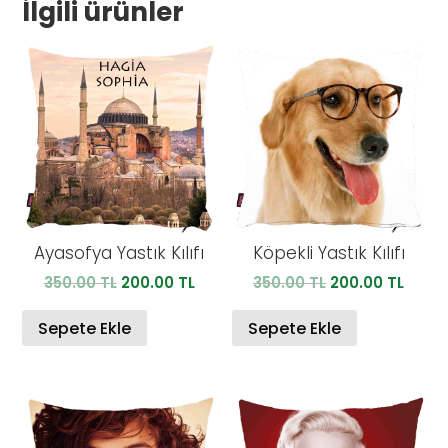
İlgili ürünler
Ayasofya Yastık Kılıfı
Köpekli Yastık Kılıfı
Orijinal
Şu
Orijinal
Şu
350.00
TL
200.00
TL
350.00
TL
200.00
TL
fiyat:
andaki
fiyat:
anda
350.00 TL.
fiyat:
350.00 TL.
fiyat:
Sepete Ekle
Sepete Ekle
200.00 TL.
200.0