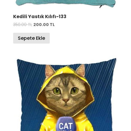
Kedili Yastık Kılıfı-133
Orijinal
Şu
350.00
TL
200.00
TL
fiyat:
andaki
Sepete Ekle
350.00 TL.
fiyat:
200.00 TL.