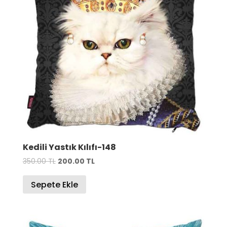
Kedili Yastık Kılıfı-148
Orijinal
Şu
350.00
TL
200.00
TL
fiyat:
andaki
Sepete Ekle
350.00 TL.
fiyat:
200.00 TL.