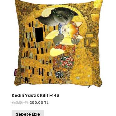
Kedili Yastık Kılıfı-146
Orijinal
Şu
350.00
TL
200.00
TL
fiyat:
andaki
Sepete Ekle
350.00 TL.
fiyat: