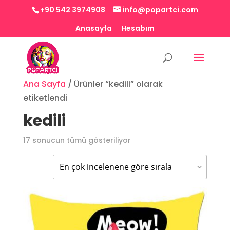
+90 542 3974908
info@popartci.com
Anasayfa
Hesabım
Ana Sayfa
/
Ürünler “kedili” olarak
etiketlendi
kedili
Popülerliğe
17 sonucun tümü gösteriliyor
göre
sıralandı