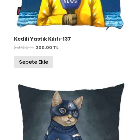
Kedili Yastık Kılıfı-137
Orijinal
Şu
350.00
TL
200.00
TL
fiyat:
andaki
Sepete Ekle
350.00 TL.
fiyat:
200.00 TL.