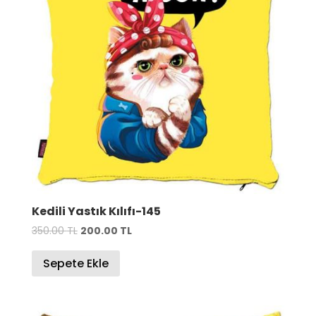
Kedili Yastık Kılıfı-145
Orijinal
Şu
350.00
TL
200.00
TL
fiyat:
andaki
Sepete Ekle
350.00 TL.
fiyat:
200.00 TL.