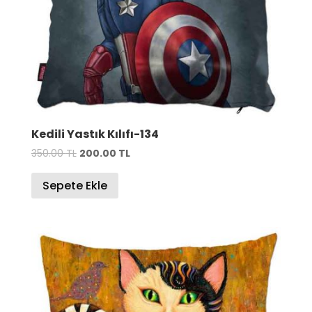
Kedili Yastık Kılıfı-134
Orijinal
Şu
350.00
TL
200.00
TL
fiyat:
andaki
Sepete Ekle
350.00 TL.
fiyat:
200.00 TL.