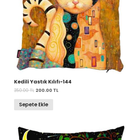
Kedili Yastık Kılıfı-144
Orijinal
Şu
350.00
TL
200.00
TL
fiyat:
andaki
Sepete Ekle
350.00 TL.
fiyat:
200.00 TL.