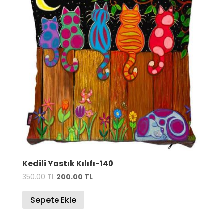
Kedili Yastık Kılıfı-140
Orijinal
Şu
350.00
TL
200.00
TL
fiyat:
andaki
Sepete Ekle
350.00 TL.
fiyat:
200.00 TL.