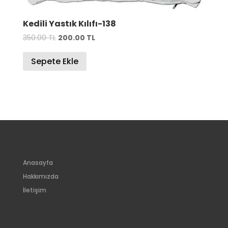
Kedili Yastık Kılıfı-138
Orijinal
Şu
350.00
TL
200.00
TL
fiyat:
andaki
Sepete Ekle
350.00 TL.
fiyat:
200.00 TL.
Anasayfa
Hakkımızda
İletişim