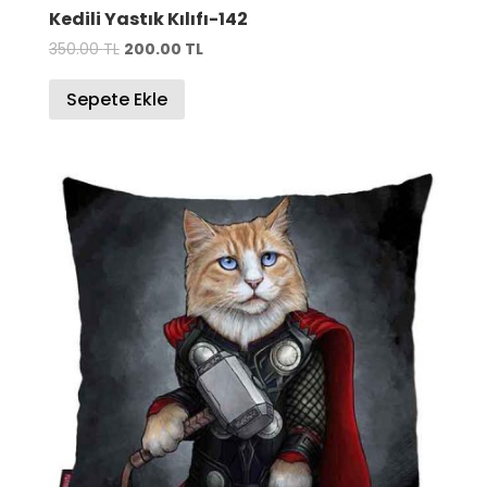
Kedili Yastık Kılıfı-142
Orijinal
Şu
350.00
TL
200.00
TL
fiyat:
andaki
Sepete Ekle
350.00 TL.
fiyat:
200.00 TL.