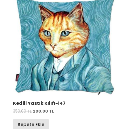
Kedili Yastık Kılıfı-147
Orijinal
Şu
350.00
TL
200.00
TL
fiyat:
andaki
Sepete Ekle
350.00 TL.
fiyat: