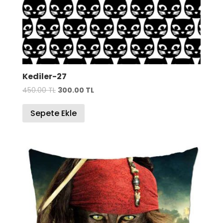
Kediler-27
Orijinal
Şu
450.00
TL
300.00
TL
fiyat:
andaki
Sepete Ekle
450.00 TL.
fiyat:
300.00 TL.