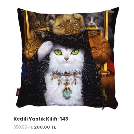
Kedili Yastık Kılıfı-143
Orijinal
Şu
350.00
TL
200.00
TL
fiyat:
andaki