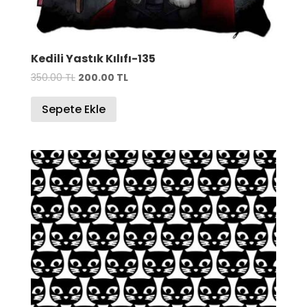
Kedili Yastık Kılıfı-135
Orijinal
Şu
350.00
TL
200.00
TL
fiyat:
andaki
Sepete Ekle
350.00 TL.
fiyat:
200.00 TL.